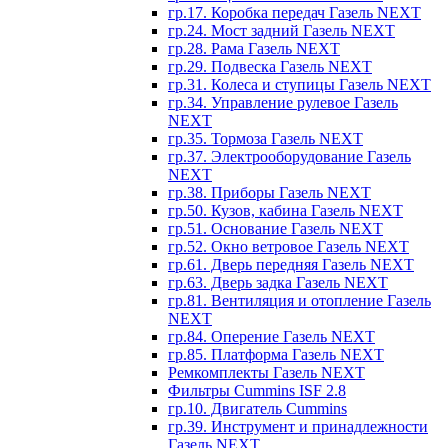
гр.17. Коробка передач Газель NEXT
гр.24. Мост задний Газель NEXT
гр.28. Рама Газель NEXT
гр.29. Подвеска Газель NEXT
гр.31. Колеса и ступицы Газель NEXT
гр.34. Управление рулевое Газель
NEXT
гр.35. Тормоза Газель NEXT
гр.37. Электрооборудование Газель
NEXT
гр.38. Приборы Газель NEXT
гр.50. Кузов, кабина Газель NEXT
гр.51. Основание Газель NEXT
гр.52. Окно ветровое Газель NEXT
гр.61. Дверь передняя Газель NEXT
гр.63. Дверь задка Газель NEXT
гр.81. Вентиляция и отопление Газель
NEXT
гр.84. Оперение Газель NEXT
гр.85. Платформа Газель NEXT
Ремкомплекты Газель NEXT
Фильтры Cummins ISF 2.8
гр.10. Двигатель Cummins
гр.39. Инструмент и принадлежности
Газель NEXT