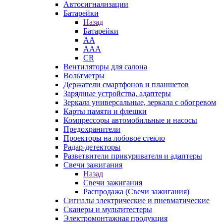
Автосигнализации
Батарейки
Назад
Батарейки
AA
AAA
CR
Вентиляторы для салона
Вольтметры
Держатели смартфонов и планшетов
Зарядные устройства, адаптеры
Зеркала универсальные, зеркала с обогревом
Карты памяти и флешки
Компрессоры автомобильные и насосы
Предохранители
Проекторы на лобовое стекло
Радар-детекторы
Разветвители прикуривателя и адаптеры
Свечи зажигания
Назад
Свечи зажигания
Распродажа (Свечи зажигания)
Сигналы электрические и пневматические
Сканеры и мультитестеры
Электромонтажная продукция