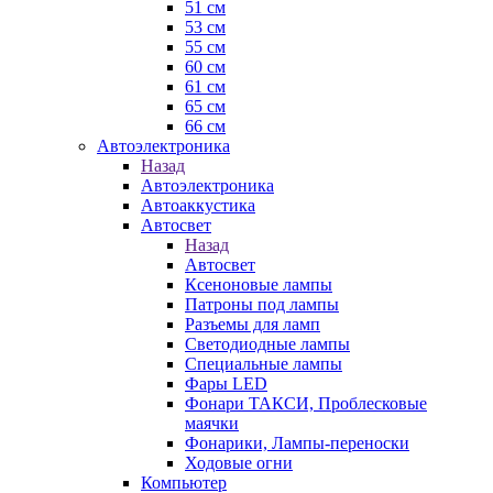
51 см
53 см
55 см
60 см
61 см
65 см
66 см
Автоэлектроника
Назад
Автоэлектроника
Автоаккустика
Автосвет
Назад
Автосвет
Ксеноновые лампы
Патроны под лампы
Разъемы для ламп
Светодиодные лампы
Специальные лампы
Фары LED
Фонари ТАКСИ, Проблесковые
маячки
Фонарики, Лампы-переноски
Ходовые огни
Компьютер