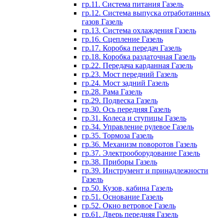
гр.11. Система питания Газель
гр.12. Система выпуска отработанных
газов Газель
гр.13. Система охлаждения Газель
гр.16. Сцепление Газель
гр.17. Коробка передач Газель
гр.18. Коробка раздаточная Газель
гр.22. Передача карданная Газель
гр.23. Мост передний Газель
гр.24. Мост задний Газель
гр.28. Рама Газель
гр.29. Подвеска Газель
гр.30. Ось передняя Газель
гр.31. Колеса и ступицы Газель
гр.34. Управление рулевое Газель
гр.35. Тормоза Газель
гр.36. Механизм поворотов Газель
гр.37. Электрооборудование Газель
гр.38. Приборы Газель
гр.39. Инструмент и принадлежности
Газель
гр.50. Кузов, кабина Газель
гр.51. Основание Газель
гр.52. Окно ветровое Газель
гр.61. Дверь передняя Газель