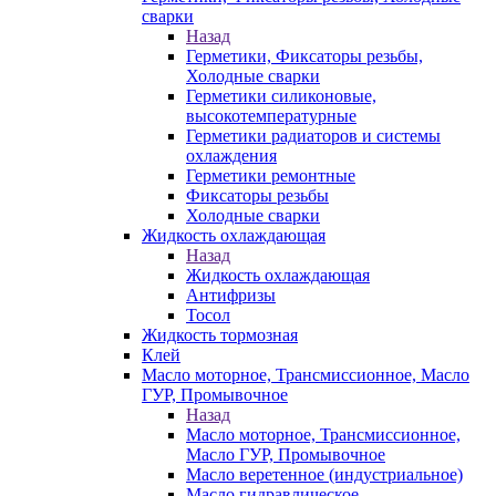
сварки
Назад
Герметики, Фиксаторы резьбы,
Холодные сварки
Герметики силиконовые,
высокотемпературные
Герметики радиаторов и системы
охлаждения
Герметики ремонтные
Фиксаторы резьбы
Холодные сварки
Жидкость охлаждающая
Назад
Жидкость охлаждающая
Антифризы
Тосол
Жидкость тормозная
Клей
Масло моторное, Трансмиссионное, Масло
ГУР, Промывочное
Назад
Масло моторное, Трансмиссионное,
Масло ГУР, Промывочное
Масло веретенное (индустриальное)
Масло гидравлическое