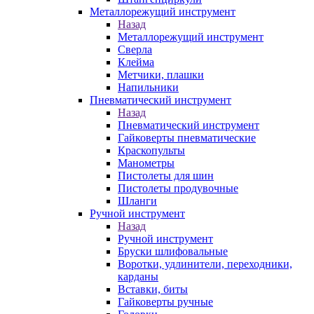
Металлорежущий инструмент
Назад
Металлорежущий инструмент
Сверла
Клейма
Метчики, плашки
Напильники
Пневматический инструмент
Назад
Пневматический инструмент
Гайковерты пневматические
Краскопульты
Манометры
Пистолеты для шин
Пистолеты продувочные
Шланги
Ручной инструмент
Назад
Ручной инструмент
Бруски шлифовальные
Воротки, удлинители, переходники,
карданы
Вставки, биты
Гайковерты ручные