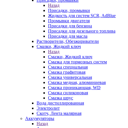
Присадки, промывки
Назад
Присадки, промывки
Жидкость для систем SCR, AdBlue
Промывки двигателя
Присадки для бензина
Присадки для дизельного топлива
Присадки для масла
Растворители, Обезжириватели
Смазки, Жидкий ключ
Назад
Смазки, Жидкий ключ
Смазка для тормозных систем
Смазка специальная
Смазка графитовая
Смазка универсальная
Смазка медная, алюминиевая
Смазка проникающая, WD
Смазка силиконовая
Смазка шрус
Вода дистиллированная
Электролит
Скотч, Лента малярная
Аккумуляторы
Назад