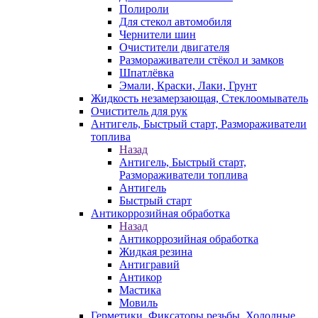
Полироли
Для стекол автомобиля
Чернители шин
Очистители двигателя
Размораживатели стёкол и замков
Шпатлёвка
Эмали, Краски, Лаки, Грунт
Жидкость незамерзающая, Стеклоомыватель
Очиститель для рук
Антигель, Быстрый старт, Размораживатели
топлива
Назад
Антигель, Быстрый старт,
Размораживатели топлива
Антигель
Быстрый старт
Антикоррозийная обработка
Назад
Антикоррозийная обработка
Жидкая резина
Антигравий
Антикор
Мастика
Мовиль
Герметики, Фиксаторы резьбы, Холодные