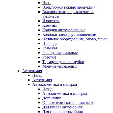
Назад
Электромонтажная продукция
Выключатели, переключатели,
тумблеры
Изоленты
Клеммы
Колодки автомобильные
Колодки электроустановочные
Паяльное оборудование, олово, флюс
Провода
Разъемы
Реле универсальные
Розетки
Термоусадочные трубки
Модули управления
Автохимия
Назад
Автохимия
Автокосметика и малярка
Назад
Автокосметика и малярка
Детейлинг
Очистители скотча и наклеек
Для кузова автомобиля
Для салона автомобиля