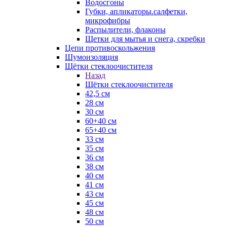
Водосгоны
Губки, апликаторы.салфетки,
микрофибры
Распылители, флаконы
Щетки для мытья и снега, скребки
Цепи противоскольжения
Шумоизоляция
Щётки стеклоочистителя
Назад
Щётки стеклоочистителя
42,5 см
28 см
30 см
60+40 см
65+40 см
33 см
35 см
36 см
38 см
40 см
41 см
43 см
45 см
48 см
50 см