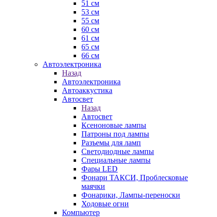
51 см
53 см
55 см
60 см
61 см
65 см
66 см
Автоэлектроника
Назад
Автоэлектроника
Автоаккустика
Автосвет
Назад
Автосвет
Ксеноновые лампы
Патроны под лампы
Разъемы для ламп
Светодиодные лампы
Специальные лампы
Фары LED
Фонари ТАКСИ, Проблесковые
маячки
Фонарики, Лампы-переноски
Ходовые огни
Компьютер