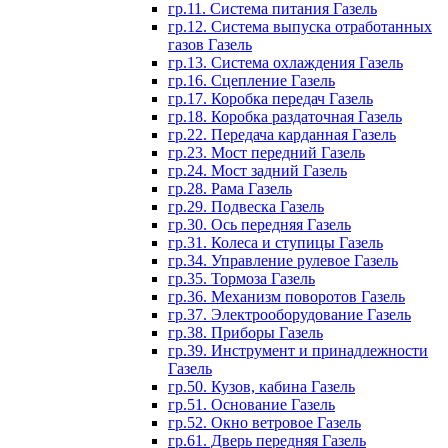
гр.11. Система питания Газель
гр.12. Система выпуска отработанных
газов Газель
гр.13. Система охлаждения Газель
гр.16. Сцепление Газель
гр.17. Коробка передач Газель
гр.18. Коробка раздаточная Газель
гр.22. Передача карданная Газель
гр.23. Мост передний Газель
гр.24. Мост задний Газель
гр.28. Рама Газель
гр.29. Подвеска Газель
гр.30. Ось передняя Газель
гр.31. Колеса и ступицы Газель
гр.34. Управление рулевое Газель
гр.35. Тормоза Газель
гр.36. Механизм поворотов Газель
гр.37. Электрооборудование Газель
гр.38. Приборы Газель
гр.39. Инструмент и принадлежности
Газель
гр.50. Кузов, кабина Газель
гр.51. Основание Газель
гр.52. Окно ветровое Газель
гр.61. Дверь передняя Газель