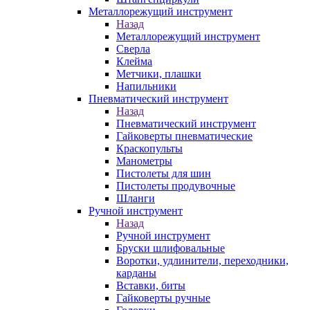
Металлорежущий инструмент
Назад
Металлорежущий инструмент
Сверла
Клейма
Метчики, плашки
Напильники
Пневматический инструмент
Назад
Пневматический инструмент
Гайковерты пневматические
Краскопульты
Манометры
Пистолеты для шин
Пистолеты продувочные
Шланги
Ручной инструмент
Назад
Ручной инструмент
Бруски шлифовальные
Воротки, удлинители, переходники,
карданы
Вставки, биты
Гайковерты ручные