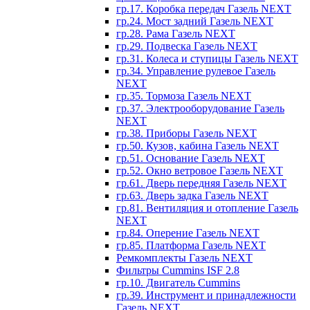
гр.17. Коробка передач Газель NEXT
гр.24. Мост задний Газель NEXT
гр.28. Рама Газель NEXT
гр.29. Подвеска Газель NEXT
гр.31. Колеса и ступицы Газель NEXT
гр.34. Управление рулевое Газель
NEXT
гр.35. Тормоза Газель NEXT
гр.37. Электрооборудование Газель
NEXT
гр.38. Приборы Газель NEXT
гр.50. Кузов, кабина Газель NEXT
гр.51. Основание Газель NEXT
гр.52. Окно ветровое Газель NEXT
гр.61. Дверь передняя Газель NEXT
гр.63. Дверь задка Газель NEXT
гр.81. Вентиляция и отопление Газель
NEXT
гр.84. Оперение Газель NEXT
гр.85. Платформа Газель NEXT
Ремкомплекты Газель NEXT
Фильтры Cummins ISF 2.8
гр.10. Двигатель Cummins
гр.39. Инструмент и принадлежности
Газель NEXT