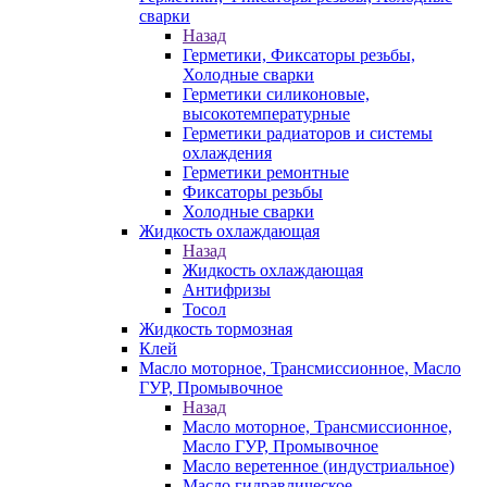
сварки
Назад
Герметики, Фиксаторы резьбы,
Холодные сварки
Герметики силиконовые,
высокотемпературные
Герметики радиаторов и системы
охлаждения
Герметики ремонтные
Фиксаторы резьбы
Холодные сварки
Жидкость охлаждающая
Назад
Жидкость охлаждающая
Антифризы
Тосол
Жидкость тормозная
Клей
Масло моторное, Трансмиссионное, Масло
ГУР, Промывочное
Назад
Масло моторное, Трансмиссионное,
Масло ГУР, Промывочное
Масло веретенное (индустриальное)
Масло гидравлическое