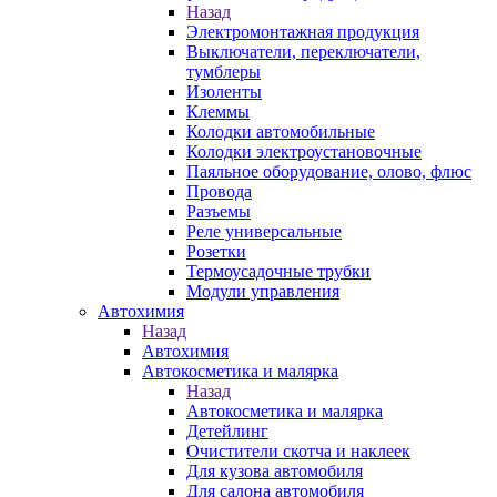
Назад
Электромонтажная продукция
Выключатели, переключатели,
тумблеры
Изоленты
Клеммы
Колодки автомобильные
Колодки электроустановочные
Паяльное оборудование, олово, флюс
Провода
Разъемы
Реле универсальные
Розетки
Термоусадочные трубки
Модули управления
Автохимия
Назад
Автохимия
Автокосметика и малярка
Назад
Автокосметика и малярка
Детейлинг
Очистители скотча и наклеек
Для кузова автомобиля
Для салона автомобиля