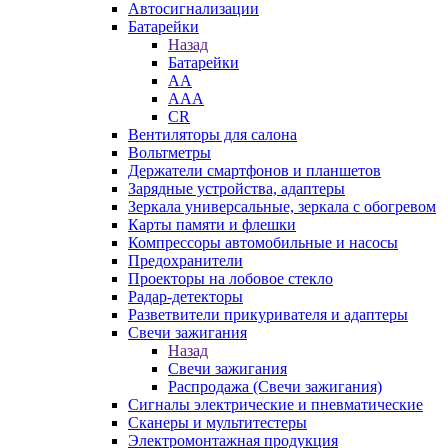
Автосигнализации
Батарейки
Назад
Батарейки
AA
AAA
CR
Вентиляторы для салона
Вольтметры
Держатели смартфонов и планшетов
Зарядные устройства, адаптеры
Зеркала универсальные, зеркала с обогревом
Карты памяти и флешки
Компрессоры автомобильные и насосы
Предохранители
Проекторы на лобовое стекло
Радар-детекторы
Разветвители прикуривателя и адаптеры
Свечи зажигания
Назад
Свечи зажигания
Распродажа (Свечи зажигания)
Сигналы электрические и пневматические
Сканеры и мультитестеры
Электромонтажная продукция