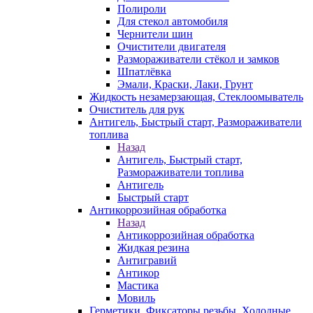
Полироли
Для стекол автомобиля
Чернители шин
Очистители двигателя
Размораживатели стёкол и замков
Шпатлёвка
Эмали, Краски, Лаки, Грунт
Жидкость незамерзающая, Стеклоомыватель
Очиститель для рук
Антигель, Быстрый старт, Размораживатели
топлива
Назад
Антигель, Быстрый старт,
Размораживатели топлива
Антигель
Быстрый старт
Антикоррозийная обработка
Назад
Антикоррозийная обработка
Жидкая резина
Антигравий
Антикор
Мастика
Мовиль
Герметики, Фиксаторы резьбы, Холодные