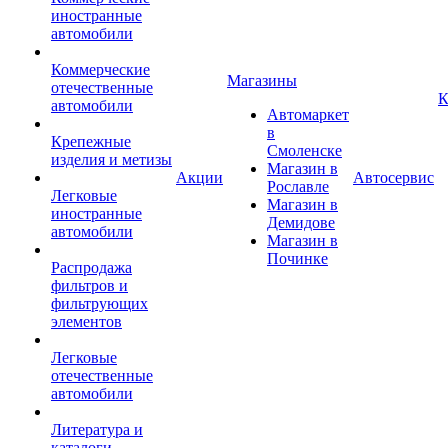
иностранные
автомобили
Коммерческие
Магазины
отечественные
К
автомобили
Автомаркет
в
Крепежные
Смоленске
изделия и метизы
Магазин в
Акции
Автосервис
Рославле
Легковые
Магазин в
иностранные
Демидове
автомобили
Магазин в
Починке
Распродажа
фильтров и
фильтрующих
элементов
Легковые
отечественные
автомобили
Литература и
каталоги