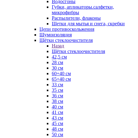
Водосгоны
Губки, апликаторы.салфетки,
микрофибры
Распылители, флаконы
Щетки для мытья и снега, скребки
Цепи противоскольжения
Шумоизоляция
Щётки стеклоочистителя
Назад
Щётки стеклоочистителя
42,5 см
28 см
30 см
60+40 см
65+40 см
33 см
35 см
36 см
38 см
40 см
41 см
43 см
45 см
48 см
50 см