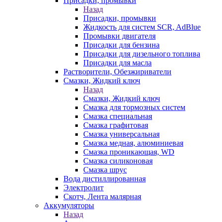
Присадки, промывки
Назад
Присадки, промывки
Жидкость для систем SCR, AdBlue
Промывки двигателя
Присадки для бензина
Присадки для дизельного топлива
Присадки для масла
Растворители, Обезжириватели
Смазки, Жидкий ключ
Назад
Смазки, Жидкий ключ
Смазка для тормозных систем
Смазка специальная
Смазка графитовая
Смазка универсальная
Смазка медная, алюминиевая
Смазка проникающая, WD
Смазка силиконовая
Смазка шрус
Вода дистиллированная
Электролит
Скотч, Лента малярная
Аккумуляторы
Назад