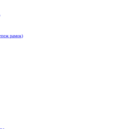
)
епеж рамок)