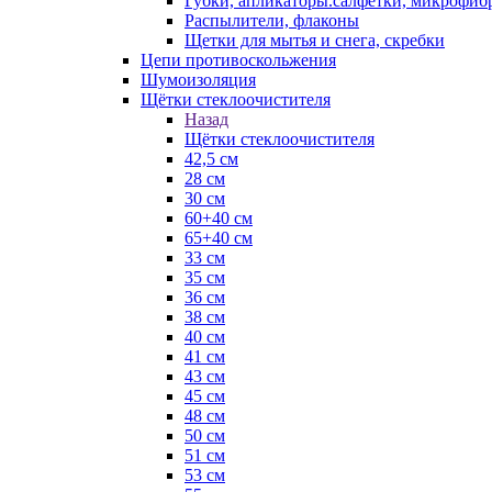
Губки, апликаторы.салфетки, микрофиб
Распылители, флаконы
Щетки для мытья и снега, скребки
Цепи противоскольжения
Шумоизоляция
Щётки стеклоочистителя
Назад
Щётки стеклоочистителя
42,5 см
28 см
30 см
60+40 см
65+40 см
33 см
35 см
36 см
38 см
40 см
41 см
43 см
45 см
48 см
50 см
51 см
53 см