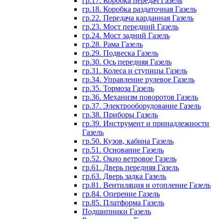
гр.17. Коробка передач Газель
гр.18. Коробка раздаточная Газель
гр.22. Передача карданная Газель
гр.23. Мост передний Газель
гр.24. Мост задний Газель
гр.28. Рама Газель
гр.29. Подвеска Газель
гр.30. Ось передняя Газель
гр.31. Колеса и ступицы Газель
гр.34. Управление рулевое Газель
гр.35. Тормоза Газель
гр.36. Механизм поворотов Газель
гр.37. Электрооборудование Газель
гр.38. Приборы Газель
гр.39. Инструмент и принадлежности
Газель
гр.50. Кузов, кабина Газель
гр.51. Основание Газель
гр.52. Окно ветровое Газель
гр.61. Дверь передняя Газель
гр.63. Дверь задка Газель
гр.81. Вентиляция и отопление Газель
гр.84. Оперение Газель
гр.85. Платформа Газель
Подшипники Газель