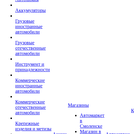
Аккумуляторы
Грузовые
иностранные
автомобили
Грузовые
отечественные
автомобили
Инструмент и
принадлежности
Коммерческие
иностранные
автомобили
Коммерческие
Магазины
отечественные
К
автомобили
Автомаркет
в
Крепежные
Смоленске
изделия и метизы
Магазин в