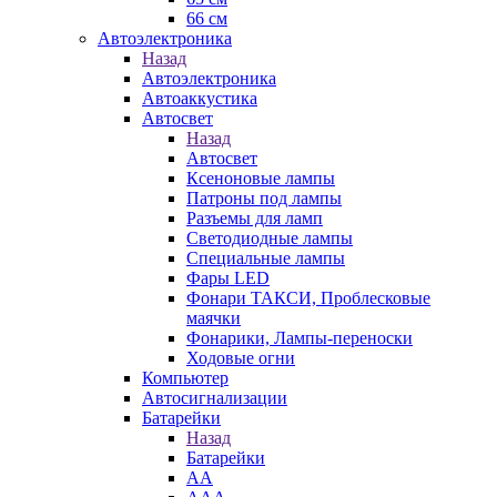
66 см
Автоэлектроника
Назад
Автоэлектроника
Автоаккустика
Автосвет
Назад
Автосвет
Ксеноновые лампы
Патроны под лампы
Разъемы для ламп
Светодиодные лампы
Специальные лампы
Фары LED
Фонари ТАКСИ, Проблесковые
маячки
Фонарики, Лампы-переноски
Ходовые огни
Компьютер
Автосигнализации
Батарейки
Назад
Батарейки
AA