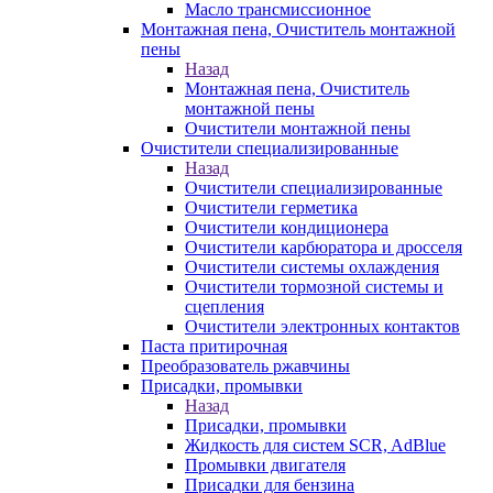
Масло трансмиссионное
Монтажная пена, Очиститель монтажной
пены
Назад
Монтажная пена, Очиститель
монтажной пены
Очистители монтажной пены
Очистители специализированные
Назад
Очистители специализированные
Очистители герметика
Очистители кондиционера
Очистители карбюратора и дросселя
Очистители системы охлаждения
Очистители тормозной системы и
сцепления
Очистители электронных контактов
Паста притирочная
Преобразователь ржавчины
Присадки, промывки
Назад
Присадки, промывки
Жидкость для систем SCR, AdBlue
Промывки двигателя
Присадки для бензина