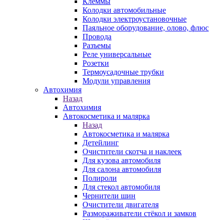
Клеммы
Колодки автомобильные
Колодки электроустановочные
Паяльное оборудование, олово, флюс
Провода
Разъемы
Реле универсальные
Розетки
Термоусадочные трубки
Модули управления
Автохимия
Назад
Автохимия
Автокосметика и малярка
Назад
Автокосметика и малярка
Детейлинг
Очистители скотча и наклеек
Для кузова автомобиля
Для салона автомобиля
Полироли
Для стекол автомобиля
Чернители шин
Очистители двигателя
Размораживатели стёкол и замков