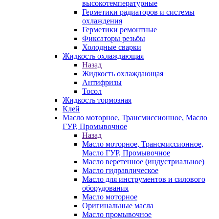
высокотемпературные
Герметики радиаторов и системы
охлаждения
Герметики ремонтные
Фиксаторы резьбы
Холодные сварки
Жидкость охлаждающая
Назад
Жидкость охлаждающая
Антифризы
Тосол
Жидкость тормозная
Клей
Масло моторное, Трансмиссионное, Масло
ГУР, Промывочное
Назад
Масло моторное, Трансмиссионное,
Масло ГУР, Промывочное
Масло веретенное (индустриальное)
Масло гидравлическое
Масло для инструментов и силового
оборудования
Масло моторное
Оригинальные масла
Масло промывочное