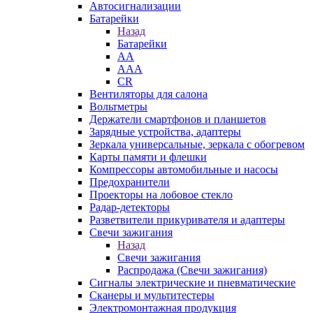
Автосигнализации
Батарейки
Назад
Батарейки
AA
AAA
CR
Вентиляторы для салона
Вольтметры
Держатели смартфонов и планшетов
Зарядные устройства, адаптеры
Зеркала универсальные, зеркала с обогревом
Карты памяти и флешки
Компрессоры автомобильные и насосы
Предохранители
Проекторы на лобовое стекло
Радар-детекторы
Разветвители прикуривателя и адаптеры
Свечи зажигания
Назад
Свечи зажигания
Распродажа (Свечи зажигания)
Сигналы электрические и пневматические
Сканеры и мультитестеры
Электромонтажная продукция