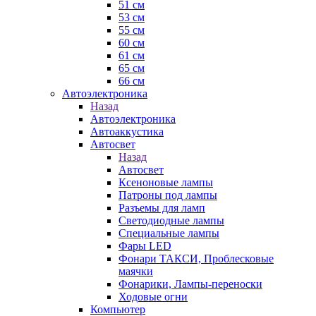
51 см
53 см
55 см
60 см
61 см
65 см
66 см
Автоэлектроника
Назад
Автоэлектроника
Автоаккустика
Автосвет
Назад
Автосвет
Ксеноновые лампы
Патроны под лампы
Разъемы для ламп
Светодиодные лампы
Специальные лампы
Фары LED
Фонари ТАКСИ, Проблесковые
маячки
Фонарики, Лампы-переноски
Ходовые огни
Компьютер