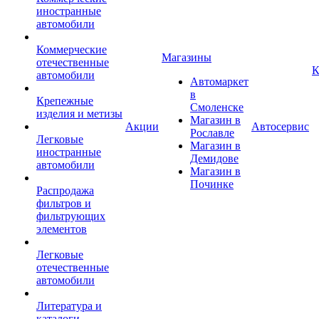
иностранные
автомобили
Коммерческие
Магазины
отечественные
К
автомобили
Автомаркет
в
Крепежные
Смоленске
изделия и метизы
Магазин в
Акции
Автосервис
Рославле
Легковые
Магазин в
иностранные
Демидове
автомобили
Магазин в
Починке
Распродажа
фильтров и
фильтрующих
элементов
Легковые
отечественные
автомобили
Литература и
каталоги