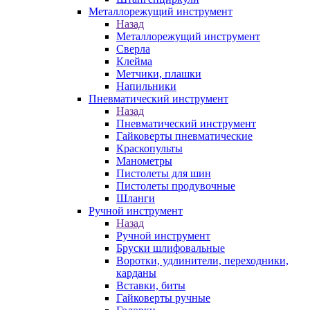
Металлорежущий инструмент
Назад
Металлорежущий инструмент
Сверла
Клейма
Метчики, плашки
Напильники
Пневматический инструмент
Назад
Пневматический инструмент
Гайковерты пневматические
Краскопульты
Манометры
Пистолеты для шин
Пистолеты продувочные
Шланги
Ручной инструмент
Назад
Ручной инструмент
Бруски шлифовальные
Воротки, удлинители, переходники,
карданы
Вставки, биты
Гайковерты ручные