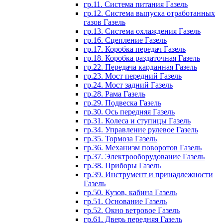
гр.11. Система питания Газель
гр.12. Система выпуска отработанных
газов Газель
гр.13. Система охлаждения Газель
гр.16. Сцепление Газель
гр.17. Коробка передач Газель
гр.18. Коробка раздаточная Газель
гр.22. Передача карданная Газель
гр.23. Мост передний Газель
гр.24. Мост задний Газель
гр.28. Рама Газель
гр.29. Подвеска Газель
гр.30. Ось передняя Газель
гр.31. Колеса и ступицы Газель
гр.34. Управление рулевое Газель
гр.35. Тормоза Газель
гр.36. Механизм поворотов Газель
гр.37. Электрооборудование Газель
гр.38. Приборы Газель
гр.39. Инструмент и принадлежности
Газель
гр.50. Кузов, кабина Газель
гр.51. Основание Газель
гр.52. Окно ветровое Газель
гр.61. Дверь передняя Газель