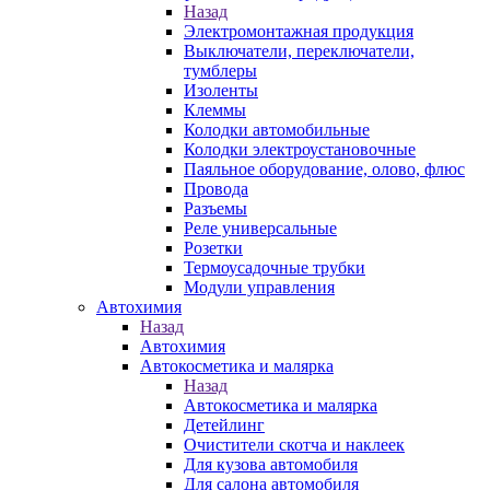
Назад
Электромонтажная продукция
Выключатели, переключатели,
тумблеры
Изоленты
Клеммы
Колодки автомобильные
Колодки электроустановочные
Паяльное оборудование, олово, флюс
Провода
Разъемы
Реле универсальные
Розетки
Термоусадочные трубки
Модули управления
Автохимия
Назад
Автохимия
Автокосметика и малярка
Назад
Автокосметика и малярка
Детейлинг
Очистители скотча и наклеек
Для кузова автомобиля
Для салона автомобиля