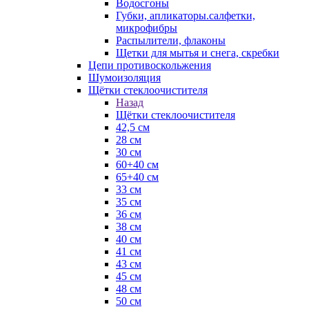
Водосгоны
Губки, апликаторы.салфетки,
микрофибры
Распылители, флаконы
Щетки для мытья и снега, скребки
Цепи противоскольжения
Шумоизоляция
Щётки стеклоочистителя
Назад
Щётки стеклоочистителя
42,5 см
28 см
30 см
60+40 см
65+40 см
33 см
35 см
36 см
38 см
40 см
41 см
43 см
45 см
48 см
50 см