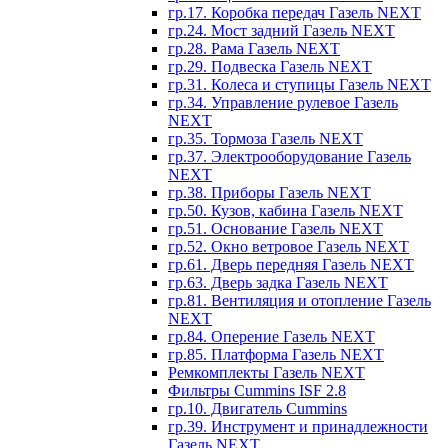
гр.17. Коробка передач Газель NEXT
гр.24. Мост задний Газель NEXT
гр.28. Рама Газель NEXT
гр.29. Подвеска Газель NEXT
гр.31. Колеса и ступицы Газель NEXT
гр.34. Управление рулевое Газель
NEXT
гр.35. Тормоза Газель NEXT
гр.37. Электрооборудование Газель
NEXT
гр.38. Приборы Газель NEXT
гр.50. Кузов, кабина Газель NEXT
гр.51. Основание Газель NEXT
гр.52. Окно ветровое Газель NEXT
гр.61. Дверь передняя Газель NEXT
гр.63. Дверь задка Газель NEXT
гр.81. Вентиляция и отопление Газель
NEXT
гр.84. Оперение Газель NEXT
гр.85. Платформа Газель NEXT
Ремкомплекты Газель NEXT
Фильтры Cummins ISF 2.8
гр.10. Двигатель Cummins
гр.39. Инструмент и принадлежности
Газель NEXT