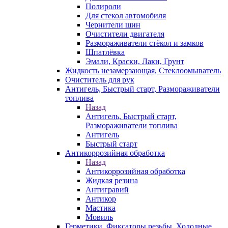
Полироли
Для стекол автомобиля
Чернители шин
Очистители двигателя
Размораживатели стёкол и замков
Шпатлёвка
Эмали, Краски, Лаки, Грунт
Жидкость незамерзающая, Стеклоомыватель
Очиститель для рук
Антигель, Быстрый старт, Размораживатели
топлива
Назад
Антигель, Быстрый старт,
Размораживатели топлива
Антигель
Быстрый старт
Антикоррозийная обработка
Назад
Антикоррозийная обработка
Жидкая резина
Антигравий
Антикор
Мастика
Мовиль
Герметики, Фиксаторы резьбы, Холодные