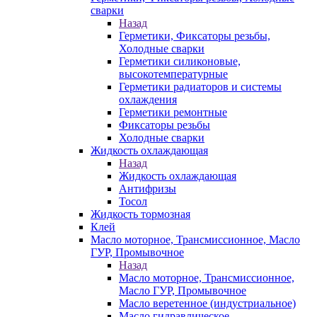
сварки
Назад
Герметики, Фиксаторы резьбы,
Холодные сварки
Герметики силиконовые,
высокотемпературные
Герметики радиаторов и системы
охлаждения
Герметики ремонтные
Фиксаторы резьбы
Холодные сварки
Жидкость охлаждающая
Назад
Жидкость охлаждающая
Антифризы
Тосол
Жидкость тормозная
Клей
Масло моторное, Трансмиссионное, Масло
ГУР, Промывочное
Назад
Масло моторное, Трансмиссионное,
Масло ГУР, Промывочное
Масло веретенное (индустриальное)
Масло гидравлическое