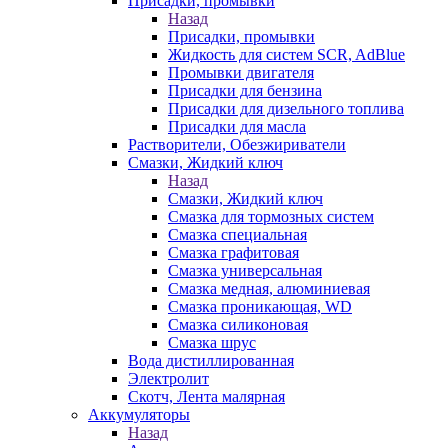
Присадки, промывки
Назад
Присадки, промывки
Жидкость для систем SCR, AdBlue
Промывки двигателя
Присадки для бензина
Присадки для дизельного топлива
Присадки для масла
Растворители, Обезжириватели
Смазки, Жидкий ключ
Назад
Смазки, Жидкий ключ
Смазка для тормозных систем
Смазка специальная
Смазка графитовая
Смазка универсальная
Смазка медная, алюминиевая
Смазка проникающая, WD
Смазка силиконовая
Смазка шрус
Вода дистиллированная
Электролит
Скотч, Лента малярная
Аккумуляторы
Назад