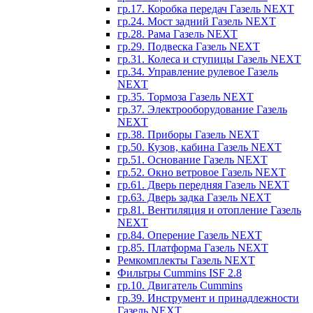
гр.17. Коробка передач Газель NEXT
гр.24. Мост задний Газель NEXT
гр.28. Рама Газель NEXT
гр.29. Подвеска Газель NEXT
гр.31. Колеса и ступицы Газель NEXT
гр.34. Управление рулевое Газель
NEXT
гр.35. Тормоза Газель NEXT
гр.37. Электрооборудование Газель
NEXT
гр.38. Приборы Газель NEXT
гр.50. Кузов, кабина Газель NEXT
гр.51. Основание Газель NEXT
гр.52. Окно ветровое Газель NEXT
гр.61. Дверь передняя Газель NEXT
гр.63. Дверь задка Газель NEXT
гр.81. Вентиляция и отопление Газель
NEXT
гр.84. Оперение Газель NEXT
гр.85. Платформа Газель NEXT
Ремкомплекты Газель NEXT
Фильтры Cummins ISF 2.8
гр.10. Двигатель Cummins
гр.39. Инструмент и принадлежности
Газель NEXT