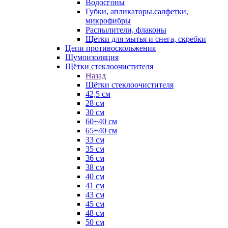
Водосгоны
Губки, апликаторы.салфетки,
микрофибры
Распылители, флаконы
Щетки для мытья и снега, скребки
Цепи противоскольжения
Шумоизоляция
Щётки стеклоочистителя
Назад
Щётки стеклоочистителя
42,5 см
28 см
30 см
60+40 см
65+40 см
33 см
35 см
36 см
38 см
40 см
41 см
43 см
45 см
48 см
50 см