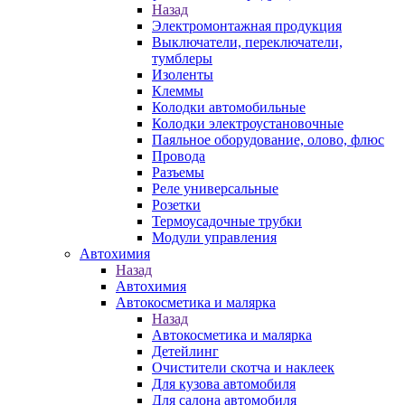
Назад
Электромонтажная продукция
Выключатели, переключатели,
тумблеры
Изоленты
Клеммы
Колодки автомобильные
Колодки электроустановочные
Паяльное оборудование, олово, флюс
Провода
Разъемы
Реле универсальные
Розетки
Термоусадочные трубки
Модули управления
Автохимия
Назад
Автохимия
Автокосметика и малярка
Назад
Автокосметика и малярка
Детейлинг
Очистители скотча и наклеек
Для кузова автомобиля
Для салона автомобиля