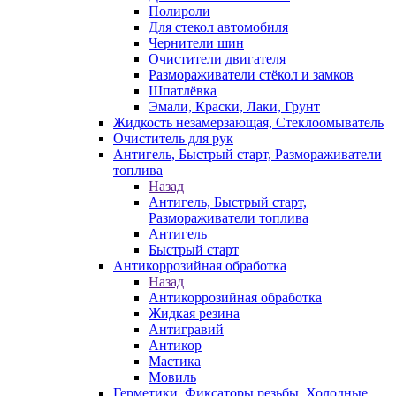
Полироли
Для стекол автомобиля
Чернители шин
Очистители двигателя
Размораживатели стёкол и замков
Шпатлёвка
Эмали, Краски, Лаки, Грунт
Жидкость незамерзающая, Стеклоомыватель
Очиститель для рук
Антигель, Быстрый старт, Размораживатели
топлива
Назад
Антигель, Быстрый старт,
Размораживатели топлива
Антигель
Быстрый старт
Антикоррозийная обработка
Назад
Антикоррозийная обработка
Жидкая резина
Антигравий
Антикор
Мастика
Мовиль
Герметики, Фиксаторы резьбы, Холодные