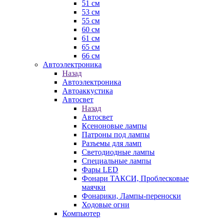
51 см
53 см
55 см
60 см
61 см
65 см
66 см
Автоэлектроника
Назад
Автоэлектроника
Автоаккустика
Автосвет
Назад
Автосвет
Ксеноновые лампы
Патроны под лампы
Разъемы для ламп
Светодиодные лампы
Специальные лампы
Фары LED
Фонари ТАКСИ, Проблесковые
маячки
Фонарики, Лампы-переноски
Ходовые огни
Компьютер