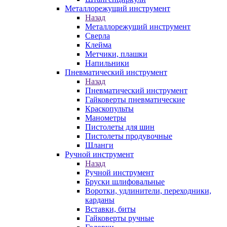
Металлорежущий инструмент
Назад
Металлорежущий инструмент
Сверла
Клейма
Метчики, плашки
Напильники
Пневматический инструмент
Назад
Пневматический инструмент
Гайковерты пневматические
Краскопульты
Манометры
Пистолеты для шин
Пистолеты продувочные
Шланги
Ручной инструмент
Назад
Ручной инструмент
Бруски шлифовальные
Воротки, удлинители, переходники,
карданы
Вставки, биты
Гайковерты ручные