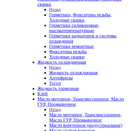
сварки
Назад
Герметики, Фиксаторы резьбы,
Холодные сварки
Герметики силиконовые,
высокотемпературные
Герметики радиаторов и системы
охлаждения
Герметики ремонтные
Фиксаторы резьбы
Холодные сварки
Жидкость охлаждающая
Назад
Жидкость охлаждающая
Антифризы
Тосол
Жидкость тормозная
Клей
Масло моторное, Трансмиссионное, Масло
ГУР, Промывочное
Назад
Масло моторное, Трансмиссионное,
Масло ГУР, Промывочное
Масло веретенное (индустриальное)
Масло гидравлическое