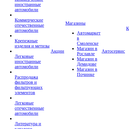
иностранные
автомобили
Коммерческие
Магазины
отечественные
К
автомобили
Автомаркет
в
Крепежные
Смоленске
изделия и метизы
Магазин в
Акции
Автосервис
Рославле
Легковые
Магазин в
иностранные
Демидове
автомобили
Магазин в
Починке
Распродажа
фильтров и
фильтрующих
элементов
Легковые
отечественные
автомобили
Литература и
каталоги