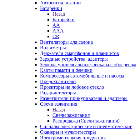
Автосигнализации
Батарейки
Назад
Батарейки
AA
AAA
CR
Вентиляторы для салона
Вольтметры
Держатели смартфонов и планшетов
Зарядные устройства, адаптеры
Зеркала универсальные, зеркала с обогревом
Карты памяти и флешки
Компрессоры автомобильные и насосы
Предохранители
Проекторы на лобовое стекло
Радар-детекторы
Разветвители прикуривателя и адаптеры
Свечи зажигания
Назад
Свечи зажигания
Распродажа (Свечи зажигания)
Сигналы электрические и пневматические
Сканеры и мультитестеры
Электромонтажная продукция