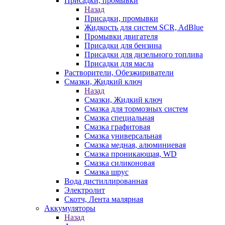
Присадки, промывки
Назад
Присадки, промывки
Жидкость для систем SCR, AdBlue
Промывки двигателя
Присадки для бензина
Присадки для дизельного топлива
Присадки для масла
Растворители, Обезжириватели
Смазки, Жидкий ключ
Назад
Смазки, Жидкий ключ
Смазка для тормозных систем
Смазка специальная
Смазка графитовая
Смазка универсальная
Смазка медная, алюминиевая
Смазка проникающая, WD
Смазка силиконовая
Смазка шрус
Вода дистиллированная
Электролит
Скотч, Лента малярная
Аккумуляторы
Назад