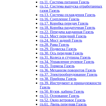
гр.11. Система питания Газель
гр.12. Система выпуска отработанных
газов Газель
гр.13. Система охлаждения Газель
гр.16. Сцепление Газель
гр.17. Коробка передач Газель
гр.18. Коробка раздаточная Газель
гр.22. Передача карданная Газель
гр.23. Мост передний Газель
гр.24. Мост задний Газель
гр.28. Рама Газель
гр.29. Подвеска Газель
гр.30. Ось передняя Газель
гр.31. Колеса и ступицы Газель
гр.34. Управление рулевое Газель
гр.35. Тормоза Газель
гр.36. Механизм поворотов Газель
гр.37. Электрооборудование Газель
гр.38. Приборы Газель
гр.39. Инструмент и принадлежности
Газель
гр.50. Кузов, кабина Газель
гр.51. Основание Газель
гр.52. Окно ветровое Газель
гр.61. Дверь передняя Газель