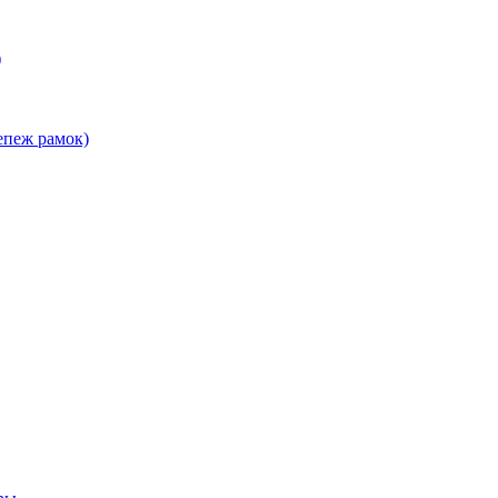
)
епеж рамок)