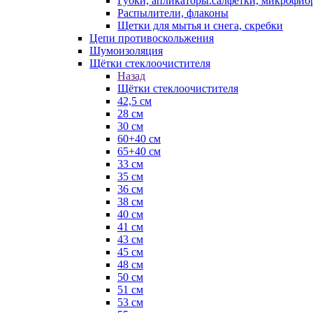
Губки, апликаторы.салфетки, микрофиб
Распылители, флаконы
Щетки для мытья и снега, скребки
Цепи противоскольжения
Шумоизоляция
Щётки стеклоочистителя
Назад
Щётки стеклоочистителя
42,5 см
28 см
30 см
60+40 см
65+40 см
33 см
35 см
36 см
38 см
40 см
41 см
43 см
45 см
48 см
50 см
51 см
53 см