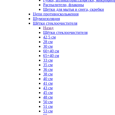
Губки, апликаторы.салфетки, микрофиб
Распылители, флаконы
Щетки для мытья и снега, скребки
Цепи противоскольжения
Шумоизоляция
Щётки стеклоочистителя
Назад
Щётки стеклоочистителя
42,5 см
28 см
30 см
60+40 см
65+40 см
33 см
35 см
36 см
38 см
40 см
41 см
43 см
45 см
48 см
50 см
51 см
53 см