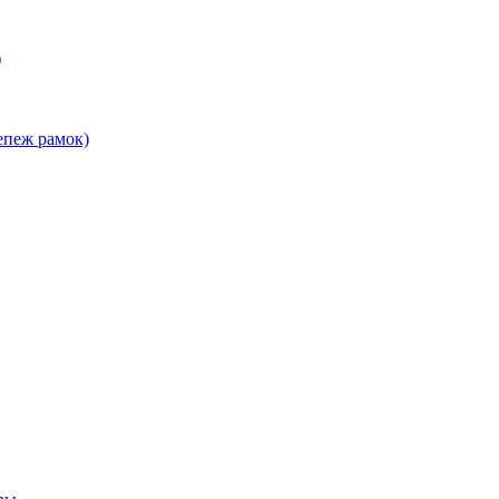
)
епеж рамок)