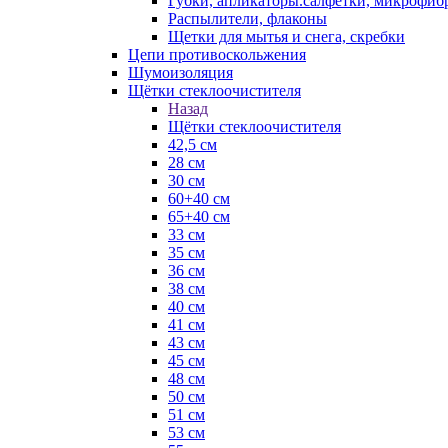
Губки, апликаторы.салфетки, микрофиб
Распылители, флаконы
Щетки для мытья и снега, скребки
Цепи противоскольжения
Шумоизоляция
Щётки стеклоочистителя
Назад
Щётки стеклоочистителя
42,5 см
28 см
30 см
60+40 см
65+40 см
33 см
35 см
36 см
38 см
40 см
41 см
43 см
45 см
48 см
50 см
51 см
53 см