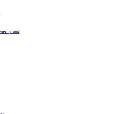
)
епеж рамок)