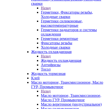
сварки
Назад
Герметики, Фиксаторы резьбы,
Холодные сварки
Герметики силиконовые,
высокотемпературные
Герметики радиаторов и системы
охлаждения
Герметики ремонтные
Фиксаторы резьбы
Холодные сварки
Жидкость охлаждающая
Назад
Жидкость охлаждающая
Антифризы
Тосол
Жидкость тормозная
Клей
Масло моторное, Трансмиссионное, Масло
ГУР, Промывочное
Назад
Масло моторное, Трансмиссионное,
Масло ГУР, Промывочное
Масло веретенное (индустриальное)
Масло гидравлическое