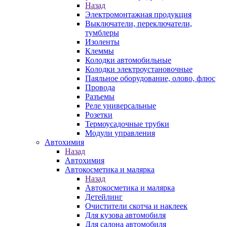
Назад
Электромонтажная продукция
Выключатели, переключатели,
тумблеры
Изоленты
Клеммы
Колодки автомобильные
Колодки электроустановочные
Паяльное оборудование, олово, флюс
Провода
Разъемы
Реле универсальные
Розетки
Термоусадочные трубки
Модули управления
Автохимия
Назад
Автохимия
Автокосметика и малярка
Назад
Автокосметика и малярка
Детейлинг
Очистители скотча и наклеек
Для кузова автомобиля
Для салона автомобиля