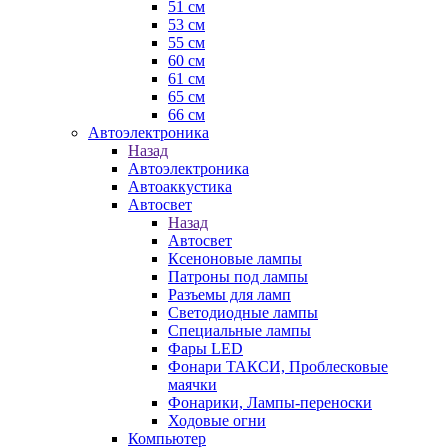
51 см
53 см
55 см
60 см
61 см
65 см
66 см
Автоэлектроника
Назад
Автоэлектроника
Автоаккустика
Автосвет
Назад
Автосвет
Ксеноновые лампы
Патроны под лампы
Разъемы для ламп
Светодиодные лампы
Специальные лампы
Фары LED
Фонари ТАКСИ, Проблесковые
маячки
Фонарики, Лампы-переноски
Ходовые огни
Компьютер