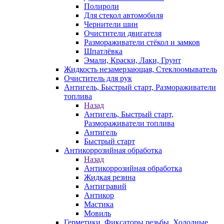
Полироли
Для стекол автомобиля
Чернители шин
Очистители двигателя
Размораживатели стёкол и замков
Шпатлёвка
Эмали, Краски, Лаки, Грунт
Жидкость незамерзающая, Стеклоомыватель
Очиститель для рук
Антигель, Быстрый старт, Размораживатели
топлива
Назад
Антигель, Быстрый старт,
Размораживатели топлива
Антигель
Быстрый старт
Антикоррозийная обработка
Назад
Антикоррозийная обработка
Жидкая резина
Антигравий
Антикор
Мастика
Мовиль
Герметики, Фиксаторы резьбы, Холодные