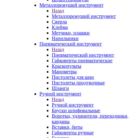
Металлорежущий инструмент
Назад
Металлорежущий инструмент
Сверла
Клейма
Метчики, плашки
Напильники
Пневматический инструмент
Назад
Пневматический инструмент
Гайковерты пневматические
Краскопульты
Манометры
Пистолеты для шин
Пистолеты продувочные
Шланги
Ручной инструмент
Назад
Ручной инструмент
Бруски шлифовальные
Воротки, удлинители, переходники,
карданы
Вставки, биты
Гайковерты ручные