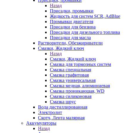
Присадки, промывки
Назад
Присадки, промывки
Жидкость для систем SCR, AdBlue
Промывки двигателя
Присадки для бензина
Присадки для дизельного топлива
Присадки для масла
Растворители, Обезжириватели
Смазки, Жидкий ключ
Назад
Смазки, Жидкий ключ
Смазка для тормозных систем
Смазка специальная
Смазка графитовая
Смазка универсальная
Смазка медная, алюминиевая
Смазка проникающая, WD
Смазка силиконовая
Смазка шрус
Вода дистиллированная
Электролит
Скотч, Лента малярная
Аккумуляторы
Назад