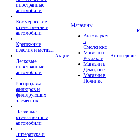
иностранные
автомобили
Коммерческие
Магазины
отечественные
К
автомобили
Автомаркет
в
Крепежные
Смоленске
изделия и метизы
Магазин в
Акции
Автосервис
Рославле
Легковые
Магазин в
иностранные
Демидове
автомобили
Магазин в
Починке
Распродажа
фильтров и
фильтрующих
элементов
Легковые
отечественные
автомобили
Литература и
каталоги