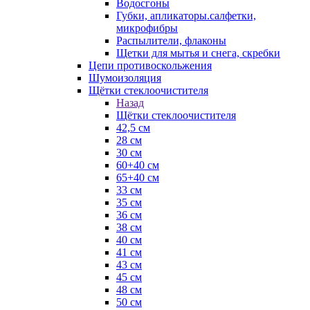
Водосгоны
Губки, апликаторы.салфетки,
микрофибры
Распылители, флаконы
Щетки для мытья и снега, скребки
Цепи противоскольжения
Шумоизоляция
Щётки стеклоочистителя
Назад
Щётки стеклоочистителя
42,5 см
28 см
30 см
60+40 см
65+40 см
33 см
35 см
36 см
38 см
40 см
41 см
43 см
45 см
48 см
50 см