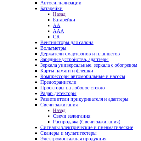
Автосигнализации
Батарейки
Назад
Батарейки
AA
AAA
CR
Вентиляторы для салона
Вольтметры
Держатели смартфонов и планшетов
Зарядные устройства, адаптеры
Зеркала универсальные, зеркала с обогревом
Карты памяти и флешки
Компрессоры автомобильные и насосы
Предохранители
Проекторы на лобовое стекло
Радар-детекторы
Разветвители прикуривателя и адаптеры
Свечи зажигания
Назад
Свечи зажигания
Распродажа (Свечи зажигания)
Сигналы электрические и пневматические
Сканеры и мультитестеры
Электромонтажная продукция