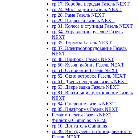
гр.17. Коробка передач Газель NEXT
гр.24. Мост задний Газель NEXT
гр.28. Рама Газель NEXT
гр.29. Подвеска Газель NEXT
гр.31. Колеса и ступицы Газель NEXT
гр.34. Управление рулевое Газель
NEXT
гр.35. Тормоза Газель NEXT
гр.37. Электрооборудование Газель
NEXT
гр.38. Приборы Газель NEXT
гр.50. Кузов, кабина Газель NEXT
гр.51. Основание Газель NEXT
гр.52. Окно ветровое Газель NEXT
гр.61. Дверь передняя Газель NEXT
гр.63. Дверь задка Газель NEXT
гр.81. Вентиляция и отопление Газель
NEXT
гр.84. Оперение Газель NEXT
гр.85. Платформа Газель NEXT
Ремкомплекты Газель NEXT
Фильтры Cummins ISF 2.8
гр.10. Двигатель Cummins
гр.39. Инструмент и принадлежности
Газель NEXT