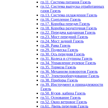
гр.11. Система питания Газель
гр.12. Система выпуска отработанных
газов Газель
гр.13. Система охлаждения Газель
гр.16. Сцепление Газель
гр.17. Коробка передач Газель
гр.18. Коробка раздаточная Газель
гр.22. Передача карданная Газель
гр.23. Мост передний Газель
гр.24. Мост задний Газель
гр.28. Рама Газель
гр.29. Подвеска Газель
гр.30. Ось передняя Газель
гр.31. Колеса и ступицы Газель
гр.34. Управление рулевое Газель
гр.35. Тормоза Газель
гр.36. Механизм поворотов Газель
гр.37. Электрооборудование Газель
гр.38. Приборы Газель
гр.39. Инструмент и принадлежности
Газель
гр.50. Кузов, кабина Газель
гр.51. Основание Газель
гр.52. Окно ветровое Газель
гр.61. Дверь передняя Газель