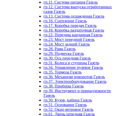
гр.11. Система питания Газель
гр.12. Система выпуска отработанных
газов Газель
гр.13. Система охлаждения Газель
гр.16. Сцепление Газель
гр.17. Коробка передач Газель
гр.18. Коробка раздаточная Газель
гр.22. Передача карданная Газель
гр.23. Мост передний Газель
гр.24. Мост задний Газель
гр.28. Рама Газель
гр.29. Подвеска Газель
гр.30. Ось передняя Газель
гр.31. Колеса и ступицы Газель
гр.34. Управление рулевое Газель
гр.35. Тормоза Газель
гр.36. Механизм поворотов Газель
гр.37. Электрооборудование Газель
гр.38. Приборы Газель
гр.39. Инструмент и принадлежности
Газель
гр.50. Кузов, кабина Газель
гр.51. Основание Газель
гр.52. Окно ветровое Газель
гр.61. Дверь передняя Газель