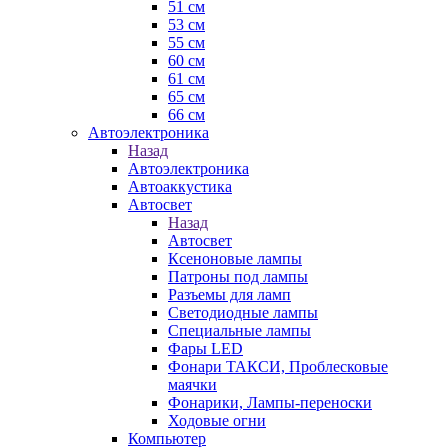
51 см
53 см
55 см
60 см
61 см
65 см
66 см
Автоэлектроника
Назад
Автоэлектроника
Автоаккустика
Автосвет
Назад
Автосвет
Ксеноновые лампы
Патроны под лампы
Разъемы для ламп
Светодиодные лампы
Специальные лампы
Фары LED
Фонари ТАКСИ, Проблесковые
маячки
Фонарики, Лампы-переноски
Ходовые огни
Компьютер