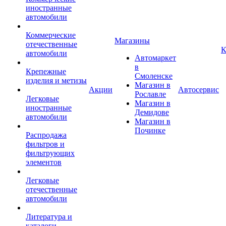
иностранные
автомобили
Коммерческие
Магазины
отечественные
К
автомобили
Автомаркет
в
Крепежные
Смоленске
изделия и метизы
Магазин в
Акции
Автосервис
Рославле
Легковые
Магазин в
иностранные
Демидове
автомобили
Магазин в
Починке
Распродажа
фильтров и
фильтрующих
элементов
Легковые
отечественные
автомобили
Литература и
каталоги