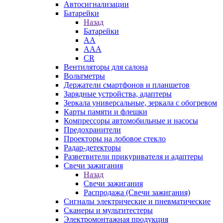
Автосигнализации
Батарейки
Назад
Батарейки
AA
AAA
CR
Вентиляторы для салона
Вольтметры
Держатели смартфонов и планшетов
Зарядные устройства, адаптеры
Зеркала универсальные, зеркала с обогревом
Карты памяти и флешки
Компрессоры автомобильные и насосы
Предохранители
Проекторы на лобовое стекло
Радар-детекторы
Разветвители прикуривателя и адаптеры
Свечи зажигания
Назад
Свечи зажигания
Распродажа (Свечи зажигания)
Сигналы электрические и пневматические
Сканеры и мультитестеры
Электромонтажная продукция