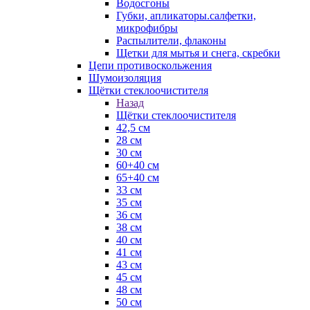
Водосгоны
Губки, апликаторы.салфетки,
микрофибры
Распылители, флаконы
Щетки для мытья и снега, скребки
Цепи противоскольжения
Шумоизоляция
Щётки стеклоочистителя
Назад
Щётки стеклоочистителя
42,5 см
28 см
30 см
60+40 см
65+40 см
33 см
35 см
36 см
38 см
40 см
41 см
43 см
45 см
48 см
50 см