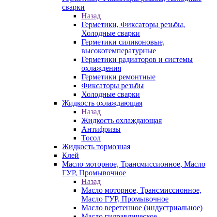
сварки
Назад
Герметики, Фиксаторы резьбы,
Холодные сварки
Герметики силиконовые,
высокотемпературные
Герметики радиаторов и системы
охлаждения
Герметики ремонтные
Фиксаторы резьбы
Холодные сварки
Жидкость охлаждающая
Назад
Жидкость охлаждающая
Антифризы
Тосол
Жидкость тормозная
Клей
Масло моторное, Трансмиссионное, Масло
ГУР, Промывочное
Назад
Масло моторное, Трансмиссионное,
Масло ГУР, Промывочное
Масло веретенное (индустриальное)
Масло гидравлическое