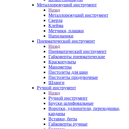
Металлорежущий инструмент
Назад
Металлорежущий инструмент
Сверла
Клейма
Метчики, плашки
Напильники
Пневматический инструмент
Назад
Пневматический инструмент
Гайковерты пневматические
Краскопульты
Манометры
Пистолеты для шин
Пистолеты продувочные
Шланги
Ручной инструмент
Назад
Ручной инструмент
Бруски шлифовальные
Воротки, удлинители, переходники,
карданы
Вставки, биты
Гайковерты ручные