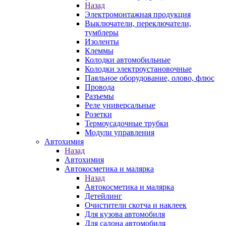
Назад
Электромонтажная продукция
Выключатели, переключатели,
тумблеры
Изоленты
Клеммы
Колодки автомобильные
Колодки электроустановочные
Паяльное оборудование, олово, флюс
Провода
Разъемы
Реле универсальные
Розетки
Термоусадочные трубки
Модули управления
Автохимия
Назад
Автохимия
Автокосметика и малярка
Назад
Автокосметика и малярка
Детейлинг
Очистители скотча и наклеек
Для кузова автомобиля
Для салона автомобиля