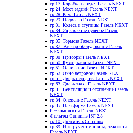
гр.17. Коробка передач Газель NEXT
гр.24. Мост задний Газель NEXT
гр.28. Рама Газель NEXT
гр.29. Подвеска Газель NEXT
гр.31. Колеса и ступицы Газель NEXT
гр.34. Управление рулевое Газель
NEXT
гр.35. Тормоза Газель NEXT
гр.37. Электрооборудование Газель
NEXT
гр.38. Приборы Газель NEXT
гр.50. Кузов, кабина Газель NEXT
гр.51. Основание Газель NEXT
гр.52. Окно ветровое Газель NEXT
гр.61. Дверь передняя Газель NEXT
гр.63. Дверь задка Газель NEXT
гр.81. Вентиляция и отопление Газель
NEXT
гр.84. Оперение Газель NEXT
гр.85. Платформа Газель NEXT
Ремкомплекты Газель NEXT
Фильтры Cummins ISF 2.8
гр.10. Двигатель Cummins
гр.39. Инструмент и принадлежности
Газель NEXT