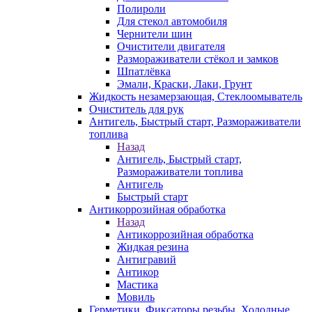
Полироли
Для стекол автомобиля
Чернители шин
Очистители двигателя
Размораживатели стёкол и замков
Шпатлёвка
Эмали, Краски, Лаки, Грунт
Жидкость незамерзающая, Стеклоомыватель
Очиститель для рук
Антигель, Быстрый старт, Размораживатели
топлива
Назад
Антигель, Быстрый старт,
Размораживатели топлива
Антигель
Быстрый старт
Антикоррозийная обработка
Назад
Антикоррозийная обработка
Жидкая резина
Антигравий
Антикор
Мастика
Мовиль
Герметики, Фиксаторы резьбы, Холодные