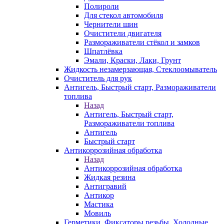
Полироли
Для стекол автомобиля
Чернители шин
Очистители двигателя
Размораживатели стёкол и замков
Шпатлёвка
Эмали, Краски, Лаки, Грунт
Жидкость незамерзающая, Стеклоомыватель
Очиститель для рук
Антигель, Быстрый старт, Размораживатели
топлива
Назад
Антигель, Быстрый старт,
Размораживатели топлива
Антигель
Быстрый старт
Антикоррозийная обработка
Назад
Антикоррозийная обработка
Жидкая резина
Антигравий
Антикор
Мастика
Мовиль
Герметики, Фиксаторы резьбы, Холодные