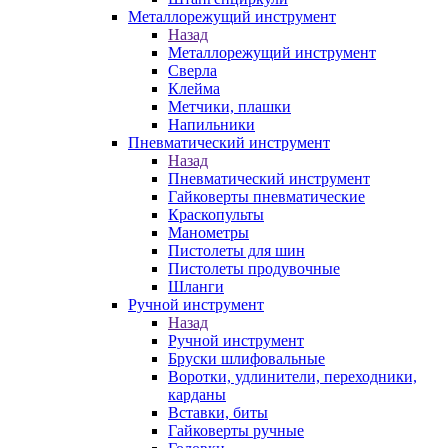
Металлорежущий инструмент
Назад
Металлорежущий инструмент
Сверла
Клейма
Метчики, плашки
Напильники
Пневматический инструмент
Назад
Пневматический инструмент
Гайковерты пневматические
Краскопульты
Манометры
Пистолеты для шин
Пистолеты продувочные
Шланги
Ручной инструмент
Назад
Ручной инструмент
Бруски шлифовальные
Воротки, удлинители, переходники,
карданы
Вставки, биты
Гайковерты ручные