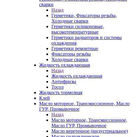
сварки
Назад
Герметики, Фиксаторы резьбы,
Холодные сварки
Герметики силиконовые,
высокотемпературные
Герметики радиаторов и системы
охлаждения
Герметики ремонтные
Фиксаторы резьбы
Холодные сварки
Жидкость охлаждающая
Назад
Жидкость охлаждающая
Антифризы
Тосол
Жидкость тормозная
Клей
Масло моторное, Трансмиссионное, Масло
ГУР, Промывочное
Назад
Масло моторное, Трансмиссионное,
Масло ГУР, Промывочное
Масло веретенное (индустриальное)
Масло гидравлическое