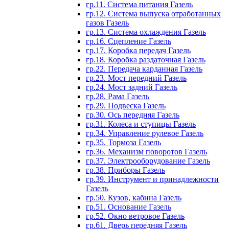
гр.11. Система питания Газель
гр.12. Система выпуска отработанных
газов Газель
гр.13. Система охлаждения Газель
гр.16. Сцепление Газель
гр.17. Коробка передач Газель
гр.18. Коробка раздаточная Газель
гр.22. Передача карданная Газель
гр.23. Мост передний Газель
гр.24. Мост задний Газель
гр.28. Рама Газель
гр.29. Подвеска Газель
гр.30. Ось передняя Газель
гр.31. Колеса и ступицы Газель
гр.34. Управление рулевое Газель
гр.35. Тормоза Газель
гр.36. Механизм поворотов Газель
гр.37. Электрооборудование Газель
гр.38. Приборы Газель
гр.39. Инструмент и принадлежности
Газель
гр.50. Кузов, кабина Газель
гр.51. Основание Газель
гр.52. Окно ветровое Газель
гр.61. Дверь передняя Газель