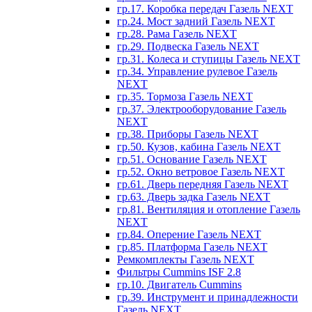
гр.17. Коробка передач Газель NEXT
гр.24. Мост задний Газель NEXT
гр.28. Рама Газель NEXT
гр.29. Подвеска Газель NEXT
гр.31. Колеса и ступицы Газель NEXT
гр.34. Управление рулевое Газель
NEXT
гр.35. Тормоза Газель NEXT
гр.37. Электрооборудование Газель
NEXT
гр.38. Приборы Газель NEXT
гр.50. Кузов, кабина Газель NEXT
гр.51. Основание Газель NEXT
гр.52. Окно ветровое Газель NEXT
гр.61. Дверь передняя Газель NEXT
гр.63. Дверь задка Газель NEXT
гр.81. Вентиляция и отопление Газель
NEXT
гр.84. Оперение Газель NEXT
гр.85. Платформа Газель NEXT
Ремкомплекты Газель NEXT
Фильтры Cummins ISF 2.8
гр.10. Двигатель Cummins
гр.39. Инструмент и принадлежности
Газель NEXT