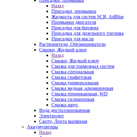
Присадки, промывки
Назад
Присадки, промывки
Жидкость для систем SCR, AdBlue
Промывки двигателя
Присадки для бензина
Присадки для дизельного топлива
Присадки для масла
Растворители, Обезжириватели
Смазки, Жидкий ключ
Назад
Смазки, Жидкий ключ
Смазка для тормозных систем
Смазка специальная
Смазка графитовая
Смазка универсальная
Смазка медная, алюминиевая
Смазка проникающая, WD
Смазка силиконовая
Смазка шрус
Вода дистиллированная
Электролит
Скотч, Лента малярная
Аккумуляторы
Назад