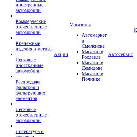
иностранные
автомобили
Коммерческие
Магазины
отечественные
К
автомобили
Автомаркет
в
Крепежные
Смоленске
изделия и метизы
Магазин в
Акции
Автосервис
Рославле
Легковые
Магазин в
иностранные
Демидове
автомобили
Магазин в
Починке
Распродажа
фильтров и
фильтрующих
элементов
Легковые
отечественные
автомобили
Литература и
каталоги