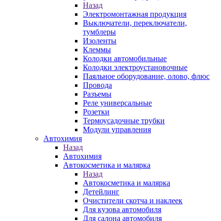
Назад
Электромонтажная продукция
Выключатели, переключатели,
тумблеры
Изоленты
Клеммы
Колодки автомобильные
Колодки электроустановочные
Паяльное оборудование, олово, флюс
Провода
Разъемы
Реле универсальные
Розетки
Термоусадочные трубки
Модули управления
Автохимия
Назад
Автохимия
Автокосметика и малярка
Назад
Автокосметика и малярка
Детейлинг
Очистители скотча и наклеек
Для кузова автомобиля
Для салона автомобиля