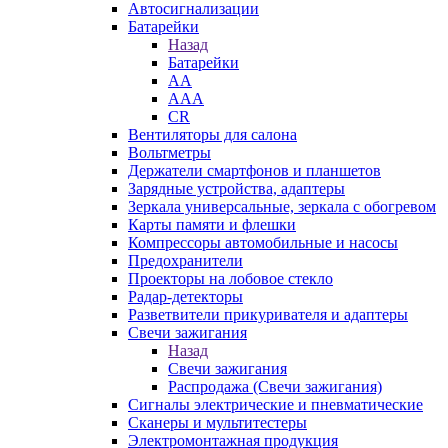
Автосигнализации
Батарейки
Назад
Батарейки
AA
AAA
CR
Вентиляторы для салона
Вольтметры
Держатели смартфонов и планшетов
Зарядные устройства, адаптеры
Зеркала универсальные, зеркала с обогревом
Карты памяти и флешки
Компрессоры автомобильные и насосы
Предохранители
Проекторы на лобовое стекло
Радар-детекторы
Разветвители прикуривателя и адаптеры
Свечи зажигания
Назад
Свечи зажигания
Распродажа (Свечи зажигания)
Сигналы электрические и пневматические
Сканеры и мультитестеры
Электромонтажная продукция