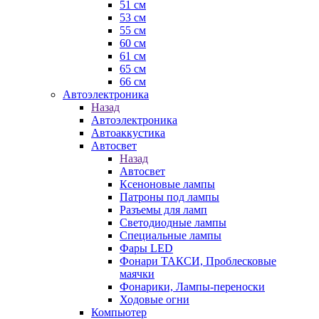
51 см
53 см
55 см
60 см
61 см
65 см
66 см
Автоэлектроника
Назад
Автоэлектроника
Автоаккустика
Автосвет
Назад
Автосвет
Ксеноновые лампы
Патроны под лампы
Разъемы для ламп
Светодиодные лампы
Специальные лампы
Фары LED
Фонари ТАКСИ, Проблесковые
маячки
Фонарики, Лампы-переноски
Ходовые огни
Компьютер