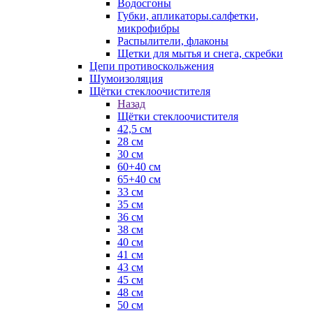
Водосгоны
Губки, апликаторы.салфетки,
микрофибры
Распылители, флаконы
Щетки для мытья и снега, скребки
Цепи противоскольжения
Шумоизоляция
Щётки стеклоочистителя
Назад
Щётки стеклоочистителя
42,5 см
28 см
30 см
60+40 см
65+40 см
33 см
35 см
36 см
38 см
40 см
41 см
43 см
45 см
48 см
50 см