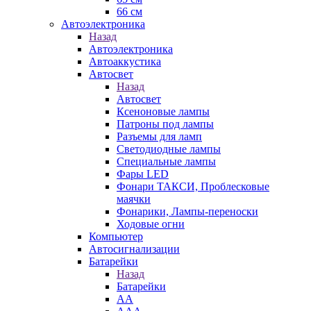
66 см
Автоэлектроника
Назад
Автоэлектроника
Автоаккустика
Автосвет
Назад
Автосвет
Ксеноновые лампы
Патроны под лампы
Разъемы для ламп
Светодиодные лампы
Специальные лампы
Фары LED
Фонари ТАКСИ, Проблесковые
маячки
Фонарики, Лампы-переноски
Ходовые огни
Компьютер
Автосигнализации
Батарейки
Назад
Батарейки
AA