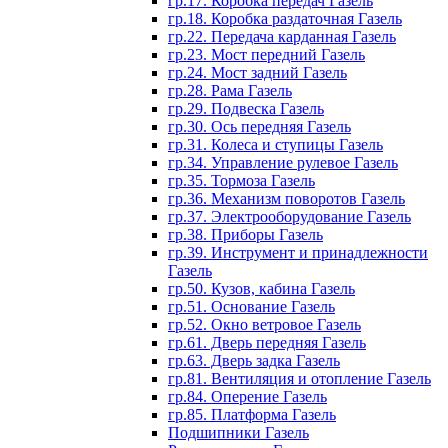
гр.17. Коробка передач Газель
гр.18. Коробка раздаточная Газель
гр.22. Передача карданная Газель
гр.23. Мост передний Газель
гр.24. Мост задний Газель
гр.28. Рама Газель
гр.29. Подвеска Газель
гр.30. Ось передняя Газель
гр.31. Колеса и ступицы Газель
гр.34. Управление рулевое Газель
гр.35. Тормоза Газель
гр.36. Механизм поворотов Газель
гр.37. Электрооборудование Газель
гр.38. Приборы Газель
гр.39. Инструмент и принадлежности
Газель
гр.50. Кузов, кабина Газель
гр.51. Основание Газель
гр.52. Окно ветровое Газель
гр.61. Дверь передняя Газель
гр.63. Дверь задка Газель
гр.81. Вентиляция и отопление Газель
гр.84. Оперение Газель
гр.85. Платформа Газель
Подшипники Газель