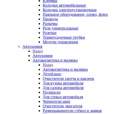
Клеммы
Колодки автомобильные
Колодки электроустановочные
Паяльное оборудование, олово, флюс
Провода
Разъемы
Реле универсальные
Розетки
Термоусадочные трубки
Модули управления
Автохимия
Назад
Автохимия
Автокосметика и малярка
Назад
Автокосметика и малярка
Детейлинг
Очистители скотча и наклеек
Для кузова автомобиля
Для салона автомобиля
Полироли
Для стекол автомобиля
Чернители шин
Очистители двигателя
Размораживатели стёкол и замков