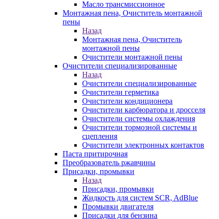
Масло трансмиссионное
Монтажная пена, Очиститель монтажной
пены
Назад
Монтажная пена, Очиститель
монтажной пены
Очистители монтажной пены
Очистители специализированные
Назад
Очистители специализированные
Очистители герметика
Очистители кондиционера
Очистители карбюратора и дросселя
Очистители системы охлаждения
Очистители тормозной системы и
сцепления
Очистители электронных контактов
Паста притирочная
Преобразователь ржавчины
Присадки, промывки
Назад
Присадки, промывки
Жидкость для систем SCR, AdBlue
Промывки двигателя
Присадки для бензина