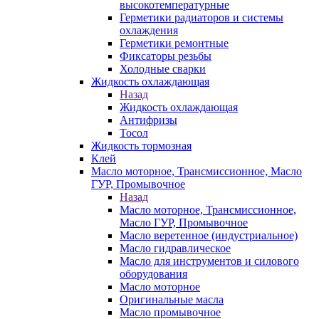
высокотемпературные
Герметики радиаторов и системы
охлаждения
Герметики ремонтные
Фиксаторы резьбы
Холодные сварки
Жидкость охлаждающая
Назад
Жидкость охлаждающая
Антифризы
Тосол
Жидкость тормозная
Клей
Масло моторное, Трансмиссионное, Масло
ГУР, Промывочное
Назад
Масло моторное, Трансмиссионное,
Масло ГУР, Промывочное
Масло веретенное (индустриальное)
Масло гидравлическое
Масло для инструментов и силового
оборудования
Масло моторное
Оригинальные масла
Масло промывочное