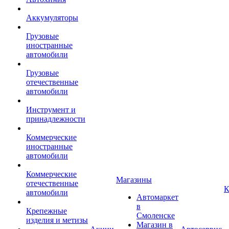
Аккумуляторы
Грузовые
иностранные
автомобили
Грузовые
отечественные
автомобили
Инструмент и
принадлежности
Коммерческие
иностранные
автомобили
Коммерческие
Магазины
отечественные
К
автомобили
Автомаркет
в
Крепежные
Смоленске
изделия и метизы
Магазин в