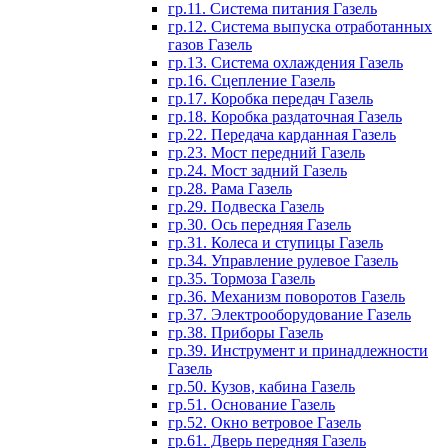
гр.11. Система питания Газель
гр.12. Система выпуска отработанных
газов Газель
гр.13. Система охлаждения Газель
гр.16. Сцепление Газель
гр.17. Коробка передач Газель
гр.18. Коробка раздаточная Газель
гр.22. Передача карданная Газель
гр.23. Мост передний Газель
гр.24. Мост задний Газель
гр.28. Рама Газель
гр.29. Подвеска Газель
гр.30. Ось передняя Газель
гр.31. Колеса и ступицы Газель
гр.34. Управление рулевое Газель
гр.35. Тормоза Газель
гр.36. Механизм поворотов Газель
гр.37. Электрооборудование Газель
гр.38. Приборы Газель
гр.39. Инструмент и принадлежности
Газель
гр.50. Кузов, кабина Газель
гр.51. Основание Газель
гр.52. Окно ветровое Газель
гр.61. Дверь передняя Газель