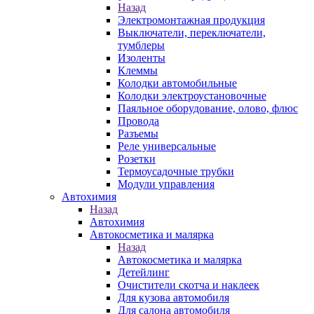
Назад
Электромонтажная продукция
Выключатели, переключатели,
тумблеры
Изоленты
Клеммы
Колодки автомобильные
Колодки электроустановочные
Паяльное оборудование, олово, флюс
Провода
Разъемы
Реле универсальные
Розетки
Термоусадочные трубки
Модули управления
Автохимия
Назад
Автохимия
Автокосметика и малярка
Назад
Автокосметика и малярка
Детейлинг
Очистители скотча и наклеек
Для кузова автомобиля
Для салона автомобиля