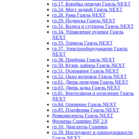
гр.17. Коробка передач Газель NEXT
гр.24. Мост задний Газель NEXT
гр.28. Рама Газель NEXT
гр.29. Подвеска Газель NEXT
гр.31. Колеса и ступицы Газель NEXT
гр.34. Управление рулевое Газель
NEXT
гр.35. Тормоза Газель NEXT
гр.37. Электрооборудование Газель
NEXT
гр.38. Приборы Газель NEXT
гр.50. Кузов, кабина Газель NEXT
гр.51. Основание Газель NEXT
гр.52. Окно ветровое Газель NEXT
гр.61. Дверь передняя Газель NEXT
гр.63. Дверь задка Газель NEXT
гр.81. Вентиляция и отопление Газель
NEXT
гр.84. Оперение Газель NEXT
гр.85. Платформа Газель NEXT
Ремкомплекты Газель NEXT
Фильтры Cummins ISF 2.8
гр.10. Двигатель Cummins
гр.39. Инструмент и принадлежности
Газель NEXT