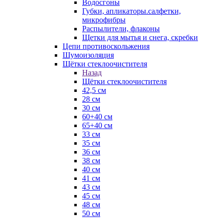
Водосгоны
Губки, апликаторы.салфетки,
микрофибры
Распылители, флаконы
Щетки для мытья и снега, скребки
Цепи противоскольжения
Шумоизоляция
Щётки стеклоочистителя
Назад
Щётки стеклоочистителя
42,5 см
28 см
30 см
60+40 см
65+40 см
33 см
35 см
36 см
38 см
40 см
41 см
43 см
45 см
48 см
50 см