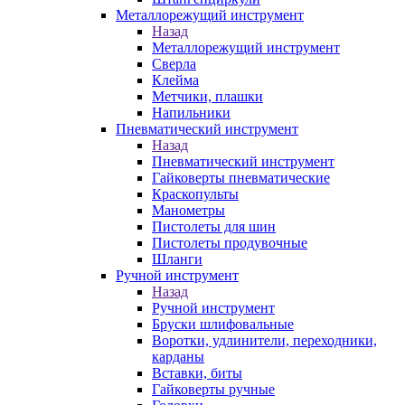
Металлорежущий инструмент
Назад
Металлорежущий инструмент
Сверла
Клейма
Метчики, плашки
Напильники
Пневматический инструмент
Назад
Пневматический инструмент
Гайковерты пневматические
Краскопульты
Манометры
Пистолеты для шин
Пистолеты продувочные
Шланги
Ручной инструмент
Назад
Ручной инструмент
Бруски шлифовальные
Воротки, удлинители, переходники,
карданы
Вставки, биты
Гайковерты ручные