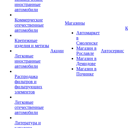
иностранные
автомобили
Коммерческие
Магазины
отечественные
К
автомобили
Автомаркет
в
Крепежные
Смоленске
изделия и метизы
Магазин в
Акции
Автосервис
Рославле
Легковые
Магазин в
иностранные
Демидове
автомобили
Магазин в
Починке
Распродажа
фильтров и
фильтрующих
элементов
Легковые
отечественные
автомобили
Литература и
каталоги