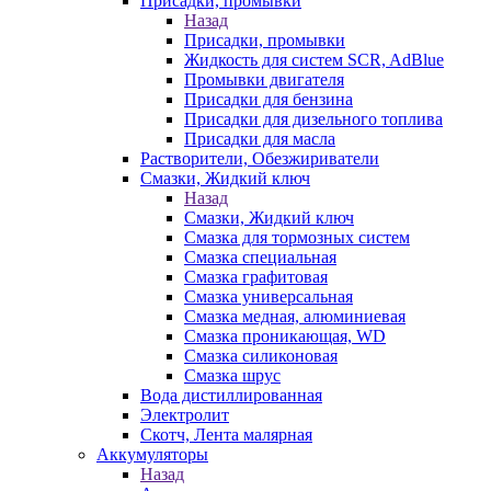
Присадки, промывки
Назад
Присадки, промывки
Жидкость для систем SCR, AdBlue
Промывки двигателя
Присадки для бензина
Присадки для дизельного топлива
Присадки для масла
Растворители, Обезжириватели
Смазки, Жидкий ключ
Назад
Смазки, Жидкий ключ
Смазка для тормозных систем
Смазка специальная
Смазка графитовая
Смазка универсальная
Смазка медная, алюминиевая
Смазка проникающая, WD
Смазка силиконовая
Смазка шрус
Вода дистиллированная
Электролит
Скотч, Лента малярная
Аккумуляторы
Назад