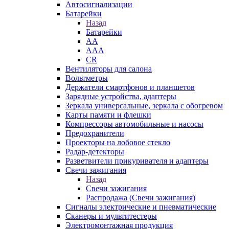
Автосигнализации
Батарейки
Назад
Батарейки
AA
AAA
CR
Вентиляторы для салона
Вольтметры
Держатели смартфонов и планшетов
Зарядные устройства, адаптеры
Зеркала универсальные, зеркала с обогревом
Карты памяти и флешки
Компрессоры автомобильные и насосы
Предохранители
Проекторы на лобовое стекло
Радар-детекторы
Разветвители прикуривателя и адаптеры
Свечи зажигания
Назад
Свечи зажигания
Распродажа (Свечи зажигания)
Сигналы электрические и пневматические
Сканеры и мультитестеры
Электромонтажная продукция