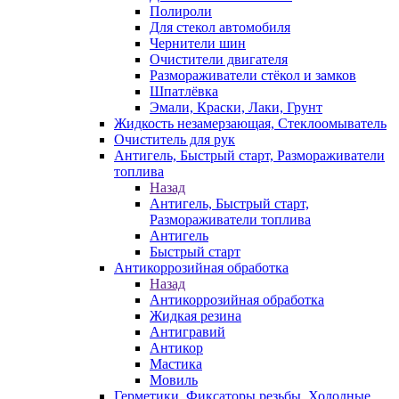
Полироли
Для стекол автомобиля
Чернители шин
Очистители двигателя
Размораживатели стёкол и замков
Шпатлёвка
Эмали, Краски, Лаки, Грунт
Жидкость незамерзающая, Стеклоомыватель
Очиститель для рук
Антигель, Быстрый старт, Размораживатели
топлива
Назад
Антигель, Быстрый старт,
Размораживатели топлива
Антигель
Быстрый старт
Антикоррозийная обработка
Назад
Антикоррозийная обработка
Жидкая резина
Антигравий
Антикор
Мастика
Мовиль
Герметики, Фиксаторы резьбы, Холодные