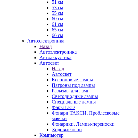
51 см
53 см
55 см
60 см
61 см
65 см
66 см
Автоэлектроника
Назад
Автоэлектроника
Автоаккустика
Автосвет
Назад
Автосвет
Ксеноновые лампы
Патроны под лампы
Разъемы для ламп
Светодиодные лампы
Специальные лампы
Фары LED
Фонари ТАКСИ, Проблесковые
маячки
Фонарики, Лампы-переноски
Ходовые огни
Компьютер