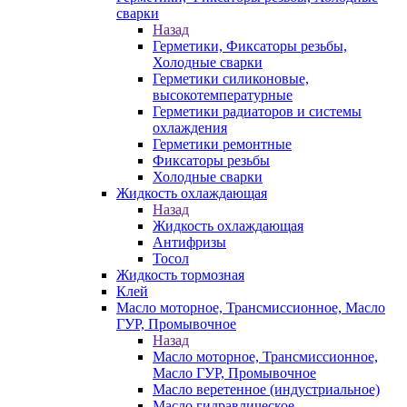
сварки
Назад
Герметики, Фиксаторы резьбы,
Холодные сварки
Герметики силиконовые,
высокотемпературные
Герметики радиаторов и системы
охлаждения
Герметики ремонтные
Фиксаторы резьбы
Холодные сварки
Жидкость охлаждающая
Назад
Жидкость охлаждающая
Антифризы
Тосол
Жидкость тормозная
Клей
Масло моторное, Трансмиссионное, Масло
ГУР, Промывочное
Назад
Масло моторное, Трансмиссионное,
Масло ГУР, Промывочное
Масло веретенное (индустриальное)
Масло гидравлическое