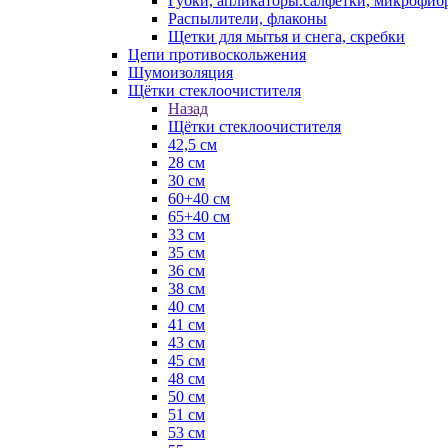
Губки, апликаторы.салфетки, микрофиб
Распылители, флаконы
Щетки для мытья и снега, скребки
Цепи противоскольжения
Шумоизоляция
Щётки стеклоочистителя
Назад
Щётки стеклоочистителя
42,5 см
28 см
30 см
60+40 см
65+40 см
33 см
35 см
36 см
38 см
40 см
41 см
43 см
45 см
48 см
50 см
51 см
53 см