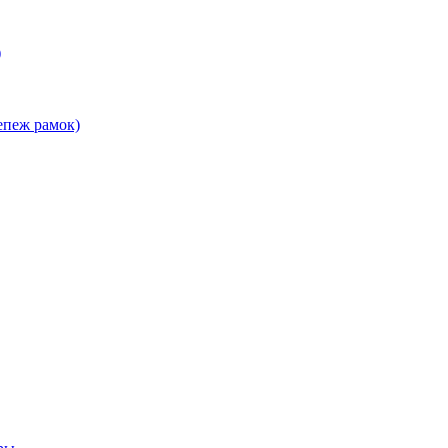
)
епеж рамок)