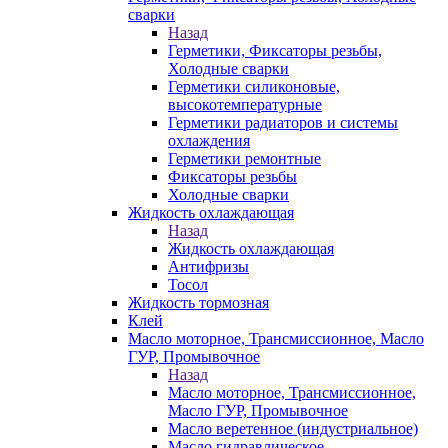
сварки
Назад
Герметики, Фиксаторы резьбы,
Холодные сварки
Герметики силиконовые,
высокотемпературные
Герметики радиаторов и системы
охлаждения
Герметики ремонтные
Фиксаторы резьбы
Холодные сварки
Жидкость охлаждающая
Назад
Жидкость охлаждающая
Антифризы
Тосол
Жидкость тормозная
Клей
Масло моторное, Трансмиссионное, Масло
ГУР, Промывочное
Назад
Масло моторное, Трансмиссионное,
Масло ГУР, Промывочное
Масло веретенное (индустриальное)
Масло гидравлическое