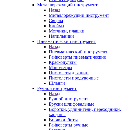
Металлорежущий инструмент
Назад
Металлорежущий инструмент
Сверла
Клейма
Метчики, плашки
Напильники
Пневматический инструмент
Назад
Пневматический инструмент
Гайковерты пневматические
Краскопульты
Манометры
Пистолеты для шин
Пистолеты продувочные
Шланги
Ручной инструмент
Назад
Ручной инструмент
Бруски шлифовальные
Воротки, удлинители, переходники,
карданы
Вставки, биты
Гайковерты ручные