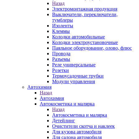
Назад
Электромонтажная продукция
Выключатели, переключатели,
тумблеры
Изоленты
Клеммы
Колодки автомобильные
Колодки электроустановочные
Паяльное оборудование, олово, флюс
Провода
Разъемы
Реле универсальные
Розетки
Термоусадочные трубки
Модули управления
Автохимия
Назад
Автохимия
Автокосметика и малярка
Назад
Автокосметика и малярка
Детейлинг
Очистители скотча и наклеек
Для кузова автомобиля
Для салона автомобиля