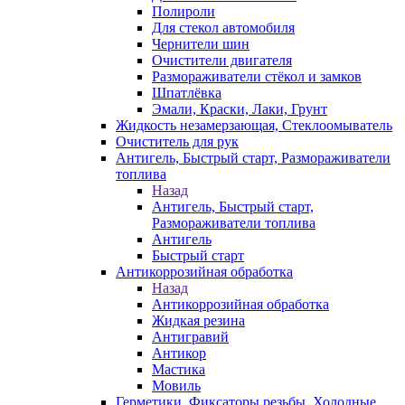
Полироли
Для стекол автомобиля
Чернители шин
Очистители двигателя
Размораживатели стёкол и замков
Шпатлёвка
Эмали, Краски, Лаки, Грунт
Жидкость незамерзающая, Стеклоомыватель
Очиститель для рук
Антигель, Быстрый старт, Размораживатели
топлива
Назад
Антигель, Быстрый старт,
Размораживатели топлива
Антигель
Быстрый старт
Антикоррозийная обработка
Назад
Антикоррозийная обработка
Жидкая резина
Антигравий
Антикор
Мастика
Мовиль
Герметики, Фиксаторы резьбы, Холодные