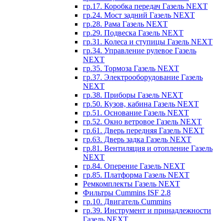
гр.17. Коробка передач Газель NEXT
гр.24. Мост задний Газель NEXT
гр.28. Рама Газель NEXT
гр.29. Подвеска Газель NEXT
гр.31. Колеса и ступицы Газель NEXT
гр.34. Управление рулевое Газель
NEXT
гр.35. Тормоза Газель NEXT
гр.37. Электрооборудование Газель
NEXT
гр.38. Приборы Газель NEXT
гр.50. Кузов, кабина Газель NEXT
гр.51. Основание Газель NEXT
гр.52. Окно ветровое Газель NEXT
гр.61. Дверь передняя Газель NEXT
гр.63. Дверь задка Газель NEXT
гр.81. Вентиляция и отопление Газель
NEXT
гр.84. Оперение Газель NEXT
гр.85. Платформа Газель NEXT
Ремкомплекты Газель NEXT
Фильтры Cummins ISF 2.8
гр.10. Двигатель Cummins
гр.39. Инструмент и принадлежности
Газель NEXT