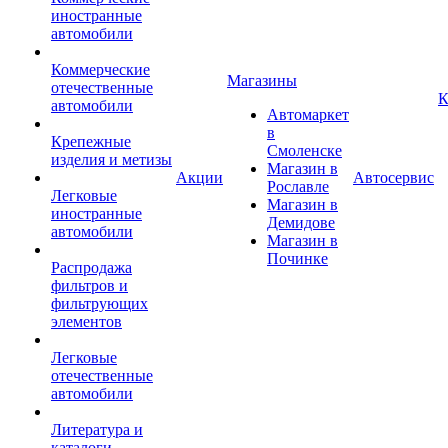
иностранные
автомобили
Коммерческие
Магазины
отечественные
К
автомобили
Автомаркет
в
Крепежные
Смоленске
изделия и метизы
Магазин в
Акции
Автосервис
Рославле
Легковые
Магазин в
иностранные
Демидове
автомобили
Магазин в
Починке
Распродажа
фильтров и
фильтрующих
элементов
Легковые
отечественные
автомобили
Литература и
каталоги