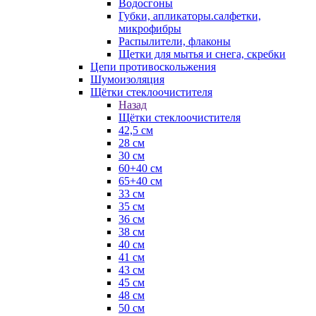
Водосгоны
Губки, апликаторы.салфетки,
микрофибры
Распылители, флаконы
Щетки для мытья и снега, скребки
Цепи противоскольжения
Шумоизоляция
Щётки стеклоочистителя
Назад
Щётки стеклоочистителя
42,5 см
28 см
30 см
60+40 см
65+40 см
33 см
35 см
36 см
38 см
40 см
41 см
43 см
45 см
48 см
50 см