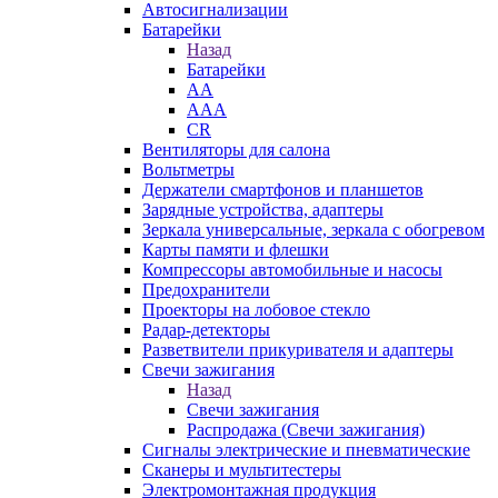
Автосигнализации
Батарейки
Назад
Батарейки
AA
AAA
CR
Вентиляторы для салона
Вольтметры
Держатели смартфонов и планшетов
Зарядные устройства, адаптеры
Зеркала универсальные, зеркала с обогревом
Карты памяти и флешки
Компрессоры автомобильные и насосы
Предохранители
Проекторы на лобовое стекло
Радар-детекторы
Разветвители прикуривателя и адаптеры
Свечи зажигания
Назад
Свечи зажигания
Распродажа (Свечи зажигания)
Сигналы электрические и пневматические
Сканеры и мультитестеры
Электромонтажная продукция