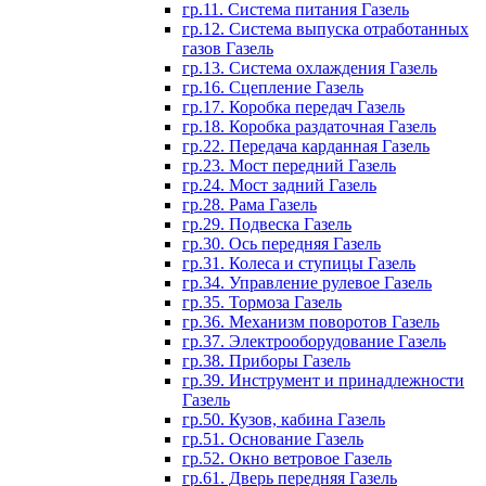
гр.11. Система питания Газель
гр.12. Система выпуска отработанных
газов Газель
гр.13. Система охлаждения Газель
гр.16. Сцепление Газель
гр.17. Коробка передач Газель
гр.18. Коробка раздаточная Газель
гр.22. Передача карданная Газель
гр.23. Мост передний Газель
гр.24. Мост задний Газель
гр.28. Рама Газель
гр.29. Подвеска Газель
гр.30. Ось передняя Газель
гр.31. Колеса и ступицы Газель
гр.34. Управление рулевое Газель
гр.35. Тормоза Газель
гр.36. Механизм поворотов Газель
гр.37. Электрооборудование Газель
гр.38. Приборы Газель
гр.39. Инструмент и принадлежности
Газель
гр.50. Кузов, кабина Газель
гр.51. Основание Газель
гр.52. Окно ветровое Газель
гр.61. Дверь передняя Газель