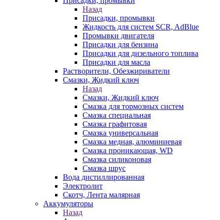
Присадки, промывки
Назад
Присадки, промывки
Жидкость для систем SCR, AdBlue
Промывки двигателя
Присадки для бензина
Присадки для дизельного топлива
Присадки для масла
Растворители, Обезжириватели
Смазки, Жидкий ключ
Назад
Смазки, Жидкий ключ
Смазка для тормозных систем
Смазка специальная
Смазка графитовая
Смазка универсальная
Смазка медная, алюминиевая
Смазка проникающая, WD
Смазка силиконовая
Смазка шрус
Вода дистиллированная
Электролит
Скотч, Лента малярная
Аккумуляторы
Назад