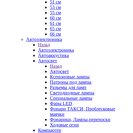
51 см
53 см
55 см
60 см
61 см
65 см
66 см
Автоэлектроника
Назад
Автоэлектроника
Автоаккустика
Автосвет
Назад
Автосвет
Ксеноновые лампы
Патроны под лампы
Разъемы для ламп
Светодиодные лампы
Специальные лампы
Фары LED
Фонари ТАКСИ, Проблесковые
маячки
Фонарики, Лампы-переноски
Ходовые огни
Компьютер