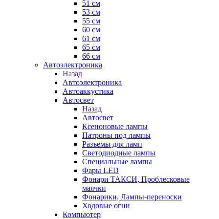
51 см
53 см
55 см
60 см
61 см
65 см
66 см
Автоэлектроника
Назад
Автоэлектроника
Автоаккустика
Автосвет
Назад
Автосвет
Ксеноновые лампы
Патроны под лампы
Разъемы для ламп
Светодиодные лампы
Специальные лампы
Фары LED
Фонари ТАКСИ, Проблесковые
маячки
Фонарики, Лампы-переноски
Ходовые огни
Компьютер