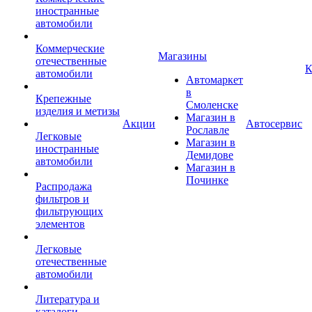
иностранные
автомобили
Коммерческие
Магазины
отечественные
К
автомобили
Автомаркет
в
Крепежные
Смоленске
изделия и метизы
Магазин в
Акции
Автосервис
Рославле
Легковые
Магазин в
иностранные
Демидове
автомобили
Магазин в
Починке
Распродажа
фильтров и
фильтрующих
элементов
Легковые
отечественные
автомобили
Литература и
каталоги