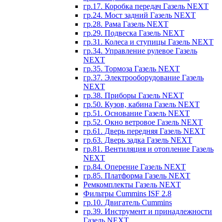
гр.17. Коробка передач Газель NEXT
гр.24. Мост задний Газель NEXT
гр.28. Рама Газель NEXT
гр.29. Подвеска Газель NEXT
гр.31. Колеса и ступицы Газель NEXT
гр.34. Управление рулевое Газель
NEXT
гр.35. Тормоза Газель NEXT
гр.37. Электрооборудование Газель
NEXT
гр.38. Приборы Газель NEXT
гр.50. Кузов, кабина Газель NEXT
гр.51. Основание Газель NEXT
гр.52. Окно ветровое Газель NEXT
гр.61. Дверь передняя Газель NEXT
гр.63. Дверь задка Газель NEXT
гр.81. Вентиляция и отопление Газель
NEXT
гр.84. Оперение Газель NEXT
гр.85. Платформа Газель NEXT
Ремкомплекты Газель NEXT
Фильтры Cummins ISF 2.8
гр.10. Двигатель Cummins
гр.39. Инструмент и принадлежности
Газель NEXT