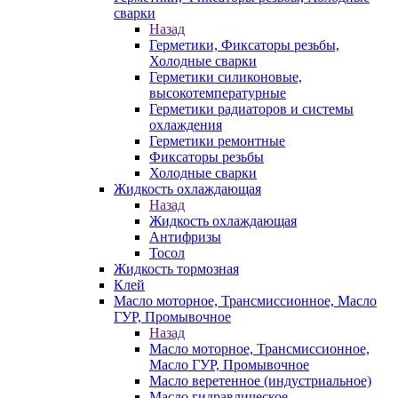
сварки
Назад
Герметики, Фиксаторы резьбы,
Холодные сварки
Герметики силиконовые,
высокотемпературные
Герметики радиаторов и системы
охлаждения
Герметики ремонтные
Фиксаторы резьбы
Холодные сварки
Жидкость охлаждающая
Назад
Жидкость охлаждающая
Антифризы
Тосол
Жидкость тормозная
Клей
Масло моторное, Трансмиссионное, Масло
ГУР, Промывочное
Назад
Масло моторное, Трансмиссионное,
Масло ГУР, Промывочное
Масло веретенное (индустриальное)
Масло гидравлическое