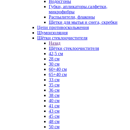
Водосгоны
Губки, апликаторы.салфетки,
микрофибры
Распылители, флаконы
Щетки для мытья и снега, скребки
Цепи противоскольжения
Шумоизоляция
Щётки стеклоочистителя
Назад
Щётки стеклоочистителя
42,5 см
28 см
30 см
60+40 см
65+40 см
33 см
35 см
36 см
38 см
40 см
41 см
43 см
45 см
48 см
50 см