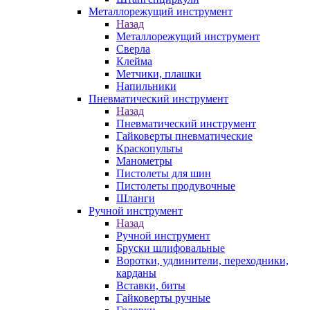
Металлорежущий инструмент
Назад
Металлорежущий инструмент
Сверла
Клейма
Метчики, плашки
Напильники
Пневматический инструмент
Назад
Пневматический инструмент
Гайковерты пневматические
Краскопульты
Манометры
Пистолеты для шин
Пистолеты продувочные
Шланги
Ручной инструмент
Назад
Ручной инструмент
Бруски шлифовальные
Воротки, удлинители, переходники,
карданы
Вставки, биты
Гайковерты ручные