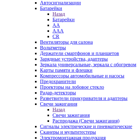
Автосигнализации
Батарейки
Назад
Батарейки
AA
AAA
CR
Вентиляторы для салона
Вольтметры
Держатели смартфонов и планшетов
Зарядные устройства, адаптеры
Зеркала универсальные, зеркала с обогревом
Карты памяти и флешки
Компрессоры автомобильные и насосы
Предохранители
Проекторы на лобовое стекло
Радар-детекторы
Разветвители прикуривателя и адаптеры
Свечи зажигания
Назад
Свечи зажигания
Распродажа (Свечи зажигания)
Сигналы электрические и пневматические
Сканеры и мультитестеры
Электромонтажная продукция