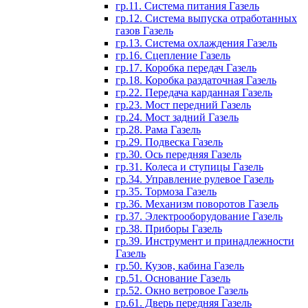
гр.11. Система питания Газель
гр.12. Система выпуска отработанных
газов Газель
гр.13. Система охлаждения Газель
гр.16. Сцепление Газель
гр.17. Коробка передач Газель
гр.18. Коробка раздаточная Газель
гр.22. Передача карданная Газель
гр.23. Мост передний Газель
гр.24. Мост задний Газель
гр.28. Рама Газель
гр.29. Подвеска Газель
гр.30. Ось передняя Газель
гр.31. Колеса и ступицы Газель
гр.34. Управление рулевое Газель
гр.35. Тормоза Газель
гр.36. Механизм поворотов Газель
гр.37. Электрооборудование Газель
гр.38. Приборы Газель
гр.39. Инструмент и принадлежности
Газель
гр.50. Кузов, кабина Газель
гр.51. Основание Газель
гр.52. Окно ветровое Газель
гр.61. Дверь передняя Газель