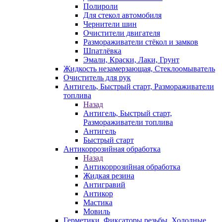
Полироли
Для стекол автомобиля
Чернители шин
Очистители двигателя
Размораживатели стёкол и замков
Шпатлёвка
Эмали, Краски, Лаки, Грунт
Жидкость незамерзающая, Стеклоомыватель
Очиститель для рук
Антигель, Быстрый старт, Размораживатели
топлива
Назад
Антигель, Быстрый старт,
Размораживатели топлива
Антигель
Быстрый старт
Антикоррозийная обработка
Назад
Антикоррозийная обработка
Жидкая резина
Антигравий
Антикор
Мастика
Мовиль
Герметики, Фиксаторы резьбы, Холодные