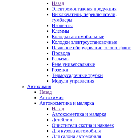
Назад
Электромонтажная продукция
Выключатели, переключатели,
тумблеры
Изоленты
Клеммы
Колодки автомобильные
Колодки электроустановочные
Паяльное оборудование, олово, флюс
Провода
Разъемы
Реле универсальные
Розетки
Термоусадочные трубки
Модули управления
Автохимия
Назад
Автохимия
Автокосметика и малярка
Назад
Автокосметика и малярка
Детейлинг
Очистители скотча и наклеек
Для кузова автомобиля
Для салона автомобиля