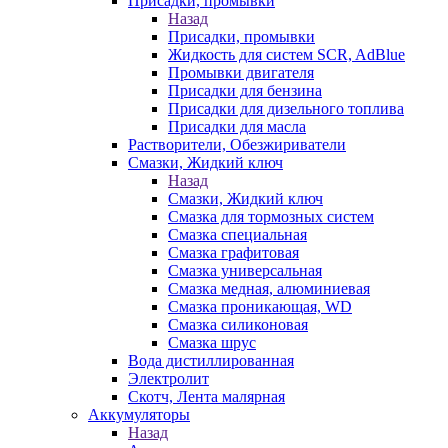
Присадки, промывки
Назад
Присадки, промывки
Жидкость для систем SCR, AdBlue
Промывки двигателя
Присадки для бензина
Присадки для дизельного топлива
Присадки для масла
Растворители, Обезжириватели
Смазки, Жидкий ключ
Назад
Смазки, Жидкий ключ
Смазка для тормозных систем
Смазка специальная
Смазка графитовая
Смазка универсальная
Смазка медная, алюминиевая
Смазка проникающая, WD
Смазка силиконовая
Смазка шрус
Вода дистиллированная
Электролит
Скотч, Лента малярная
Аккумуляторы
Назад