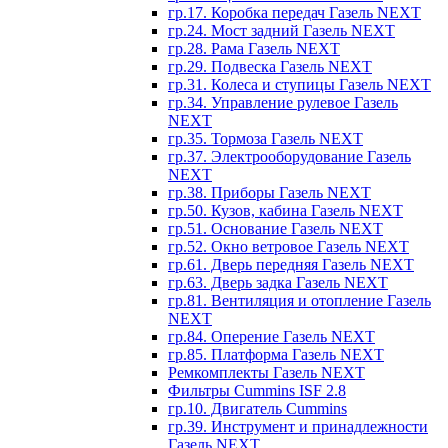
гр.17. Коробка передач Газель NEXT
гр.24. Мост задний Газель NEXT
гр.28. Рама Газель NEXT
гр.29. Подвеска Газель NEXT
гр.31. Колеса и ступицы Газель NEXT
гр.34. Управление рулевое Газель
NEXT
гр.35. Тормоза Газель NEXT
гр.37. Электрооборудование Газель
NEXT
гр.38. Приборы Газель NEXT
гр.50. Кузов, кабина Газель NEXT
гр.51. Основание Газель NEXT
гр.52. Окно ветровое Газель NEXT
гр.61. Дверь передняя Газель NEXT
гр.63. Дверь задка Газель NEXT
гр.81. Вентиляция и отопление Газель
NEXT
гр.84. Оперение Газель NEXT
гр.85. Платформа Газель NEXT
Ремкомплекты Газель NEXT
Фильтры Cummins ISF 2.8
гр.10. Двигатель Cummins
гр.39. Инструмент и принадлежности
Газель NEXT