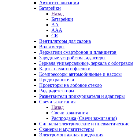
Автосигнализации
Батарейки
Назад
Батарейки
AA
AAA
CR
Вентиляторы для салона
Вольтметры
Держатели смартфонов и планшетов
Зарядные устройства, адаптеры
Зеркала универсальные, зеркала с обогревом
Карты памяти и флешки
Компрессоры автомобильные и насосы
Предохранители
Проекторы на лобовое стекло
Радар-детекторы
Разветвители прикуривателя и адаптеры
Свечи зажигания
Назад
Свечи зажигания
Распродажа (Свечи зажигания)
Сигналы электрические и пневматические
Сканеры и мультитестеры
Электромонтажная продукция