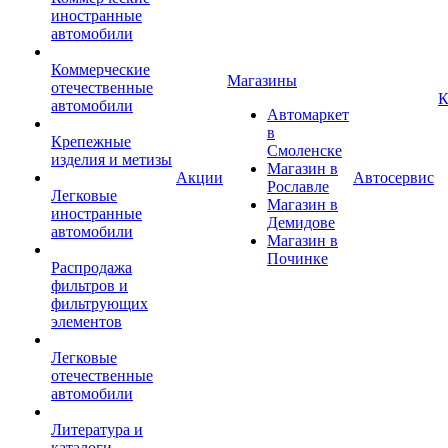
иностранные
автомобили
Коммерческие
Магазины
отечественные
К
автомобили
Автомаркет
в
Крепежные
Смоленске
изделия и метизы
Магазин в
Акции
Автосервис
Рославле
Легковые
Магазин в
иностранные
Демидове
автомобили
Магазин в
Починке
Распродажа
фильтров и
фильтрующих
элементов
Легковые
отечественные
автомобили
Литература и
каталоги