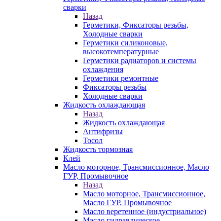
сварки
Назад
Герметики, Фиксаторы резьбы,
Холодные сварки
Герметики силиконовые,
высокотемпературные
Герметики радиаторов и системы
охлаждения
Герметики ремонтные
Фиксаторы резьбы
Холодные сварки
Жидкость охлаждающая
Назад
Жидкость охлаждающая
Антифризы
Тосол
Жидкость тормозная
Клей
Масло моторное, Трансмиссионное, Масло
ГУР, Промывочное
Назад
Масло моторное, Трансмиссионное,
Масло ГУР, Промывочное
Масло веретенное (индустриальное)
Масло гидравлическое