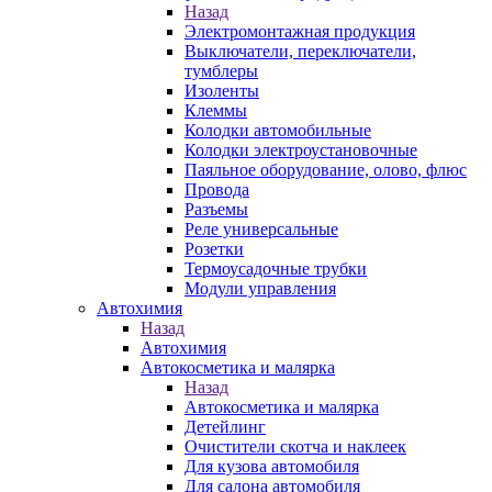
Назад
Электромонтажная продукция
Выключатели, переключатели,
тумблеры
Изоленты
Клеммы
Колодки автомобильные
Колодки электроустановочные
Паяльное оборудование, олово, флюс
Провода
Разъемы
Реле универсальные
Розетки
Термоусадочные трубки
Модули управления
Автохимия
Назад
Автохимия
Автокосметика и малярка
Назад
Автокосметика и малярка
Детейлинг
Очистители скотча и наклеек
Для кузова автомобиля
Для салона автомобиля