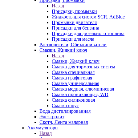
Присадки, промывки
Назад
Присадки, промывки
Жидкость для систем SCR, AdBlue
Промывки двигателя
Присадки для бензина
Присадки для дизельного топлива
Присадки для масла
Растворители, Обезжириватели
Смазки, Жидкий ключ
Назад
Смазки, Жидкий ключ
Смазка для тормозных систем
Смазка специальная
Смазка графитовая
Смазка универсальная
Смазка медная, алюминиевая
Смазка проникающая, WD
Смазка силиконовая
Смазка шрус
Вода дистиллированная
Электролит
Скотч, Лента малярная
Аккумуляторы
Назад