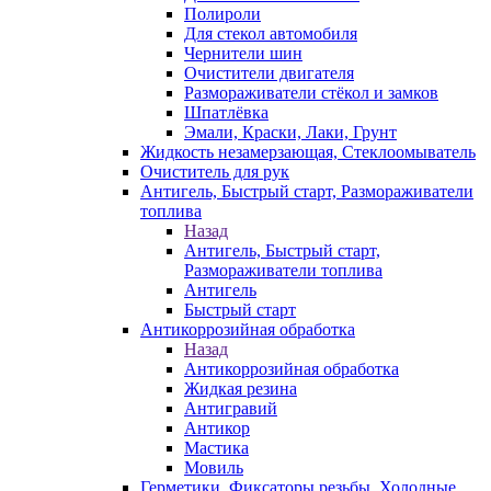
Полироли
Для стекол автомобиля
Чернители шин
Очистители двигателя
Размораживатели стёкол и замков
Шпатлёвка
Эмали, Краски, Лаки, Грунт
Жидкость незамерзающая, Стеклоомыватель
Очиститель для рук
Антигель, Быстрый старт, Размораживатели
топлива
Назад
Антигель, Быстрый старт,
Размораживатели топлива
Антигель
Быстрый старт
Антикоррозийная обработка
Назад
Антикоррозийная обработка
Жидкая резина
Антигравий
Антикор
Мастика
Мовиль
Герметики, Фиксаторы резьбы, Холодные