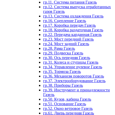
гр.11. Система питания Газель
гр.12. Система выпуска отработанных
газов Газель
гр.13. Система охлаждения Газель
гр.16. Сцепление Газель
гр.17. Коробка передач Газель
гр.18. Коробка раздаточная Газель
гр.22. Передача карданная Газель
гр.23. Мост передний Газель
гр.24. Мост задний Газель
гр.28. Рама Газель
гр.29. Подвеска Газель
гр.30. Ось передняя Газель
гр.31. Колеса и ступицы Газель
гр.34. Управление рулевое Газель
гр.35. Тормоза Газель
гр.36. Механизм поворотов Газель
гр.37. Электрооборудование Газель
гр.38. Приборы Газель
гр.39. Инструмент и принадлежности
Газель
гр.50. Кузов, кабина Газель
гр.51. Основание Газель
гр.52. Окно ветровое Газель
гр.61. Дверь передняя Газель