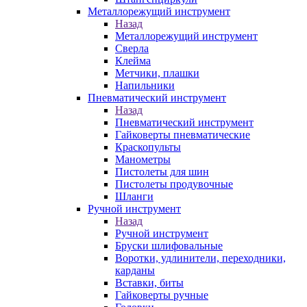
Металлорежущий инструмент
Назад
Металлорежущий инструмент
Сверла
Клейма
Метчики, плашки
Напильники
Пневматический инструмент
Назад
Пневматический инструмент
Гайковерты пневматические
Краскопульты
Манометры
Пистолеты для шин
Пистолеты продувочные
Шланги
Ручной инструмент
Назад
Ручной инструмент
Бруски шлифовальные
Воротки, удлинители, переходники,
карданы
Вставки, биты
Гайковерты ручные