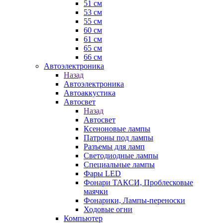
51 см
53 см
55 см
60 см
61 см
65 см
66 см
Автоэлектроника
Назад
Автоэлектроника
Автоаккустика
Автосвет
Назад
Автосвет
Ксеноновые лампы
Патроны под лампы
Разъемы для ламп
Светодиодные лампы
Специальные лампы
Фары LED
Фонари ТАКСИ, Проблесковые
маячки
Фонарики, Лампы-переноски
Ходовые огни
Компьютер