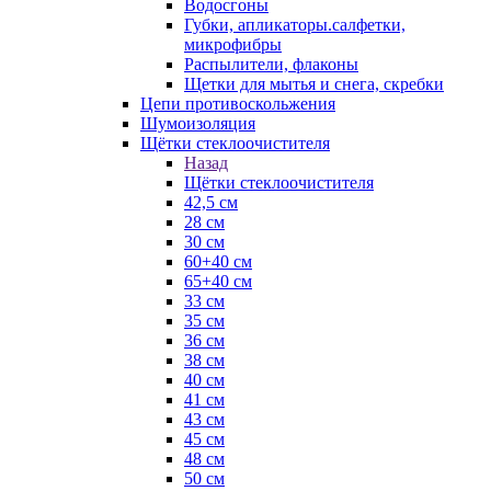
Водосгоны
Губки, апликаторы.салфетки,
микрофибры
Распылители, флаконы
Щетки для мытья и снега, скребки
Цепи противоскольжения
Шумоизоляция
Щётки стеклоочистителя
Назад
Щётки стеклоочистителя
42,5 см
28 см
30 см
60+40 см
65+40 см
33 см
35 см
36 см
38 см
40 см
41 см
43 см
45 см
48 см
50 см